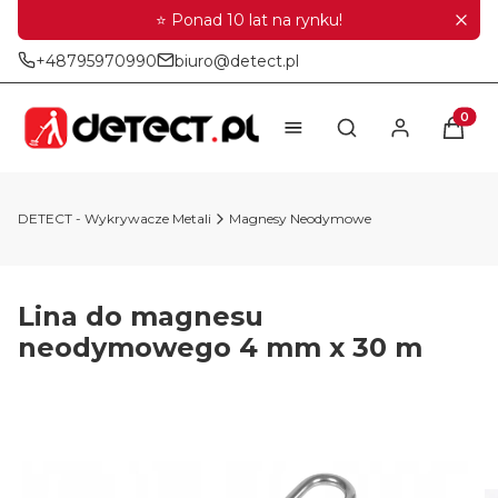
⭐ Ponad 10 lat na rynku!
+48795970990
biuro@detect.pl
Produkt
Otwórz wyszukiwar
DETECT - Wykrywacze Metali
Magnesy Neodymowe
Lina do magnesu
neodymowego 4 mm x 30 m