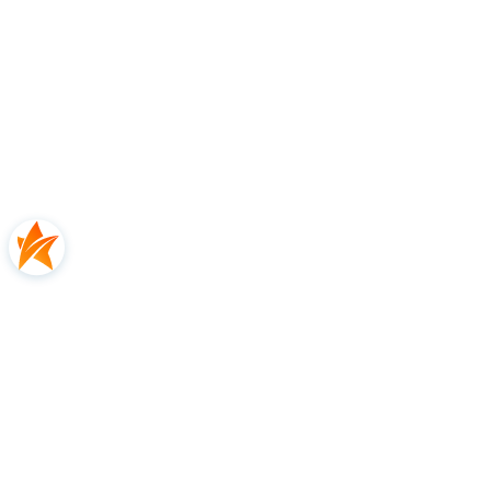
5.0
Na podstawie
2
opinii
Ocena
Jak zbieramy opinie?
Grzegorz
zweryfikowano
Ok 💪❤️🔥
0
0
2026-06-08
Komentarz sklepu
Dziękujemy za tak pozytywną opinię - to czysta