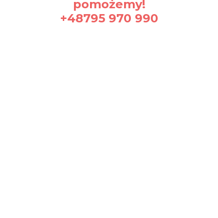
pomożemy!
+48795 970 990
Certyfikaty i ostrzeżenie
bezpieczeństwa
Producent:
Zinv a SIA
Adres:
Maskavas 418B, LV-1063 Rīga, Łotwa
E-mail:
order@zinva.eu
Osoba odpowiedzialna na terenie UE:
Zinv a SIA
Adres:
Maskavas 418B, LV-1063 Rīga, Łotwa