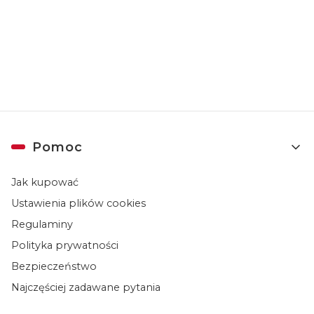
Zapisując się, akceptujesz nasz
Regulamin
(w zakresie dotyczącym
Newslettera). Przetwarzanie danych odbywa się zgodnie z
Polityką
prywatności
.
Linki w stopce
Pomoc
Jak kupować
Ustawienia plików cookies
Regulaminy
Polityka prywatności
Bezpieczeństwo
Najczęściej zadawane pytania