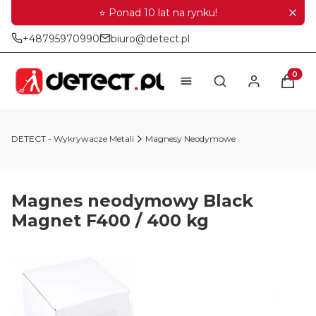
⭐ Ponad 10 lat na rynku!
+48795970990
biuro@detect.pl
Produkt
Otwórz wyszukiwar
DETECT - Wykrywacze Metali
Magnesy Neodymowe
Magnes neodymowy Black
Magnet F400 / 400 kg