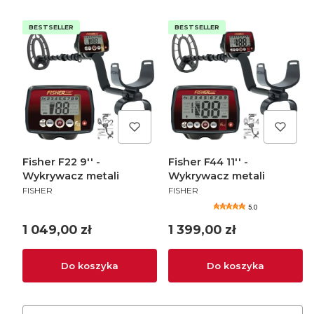
BESTSELLER
BESTSELLER
Fisher F22 9'' -
Fisher F44 11'' -
Wykrywacz metali
Wykrywacz metali
PRODUCENT
PRODUCENT
FISHER
FISHER
5.0
Cena
Cena
1 049,00 zł
1 399,00 zł
Do koszyka
Do koszyka