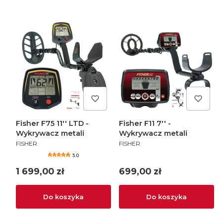
Fisher F75 11'' LTD -
Fisher F11 7'' -
Wykrywacz metali
Wykrywacz metali
PRODUCENT
PRODUCENT
FISHER
FISHER
5.0
Cena
Cena
1 699,00 zł
699,00 zł
Do koszyka
Do koszyka