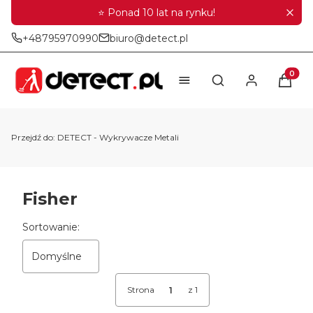
⭐ Ponad 10 lat na rynku!
+48795970990
biuro@detect.pl
Produkt
Otwórz wyszukiwar
Przejdź do:
DETECT - Wykrywacze Metali
Fisher
Lista produktów
Sortowanie:
Domyślne
Strona
z 1