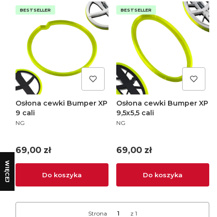
BESTSELLER
BESTSELLER
Osłona cewki Bumper XP
Osłona cewki Bumper XP
9 cali
9,5x5,5 cali
PRODUCENT
PRODUCENT
NG
NG
Cena
Cena
69,00 zł
69,00 zł
WIĘCEJ
Do koszyka
Do koszyka
Strona
z 1