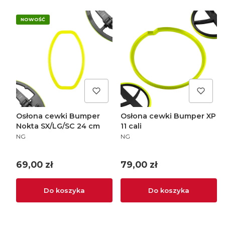
NOWOŚĆ
Osłona cewki Bumper
Osłona cewki Bumper XP
Nokta SX/LG/SC 24 cm
11 cali
PRODUCENT
PRODUCENT
NG
NG
Cena
Cena
69,00 zł
79,00 zł
Do koszyka
Do koszyka