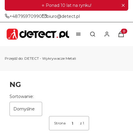
⭐ Ponad 10 lat na rynku!
+48795970990
biuro@detect.pl
Produkt
Otwórz wyszukiwar
Przejdź do:
DETECT - Wykrywacze Metali
NG
Lista produktów
Sortowanie:
Domyślne
Strona
z 1