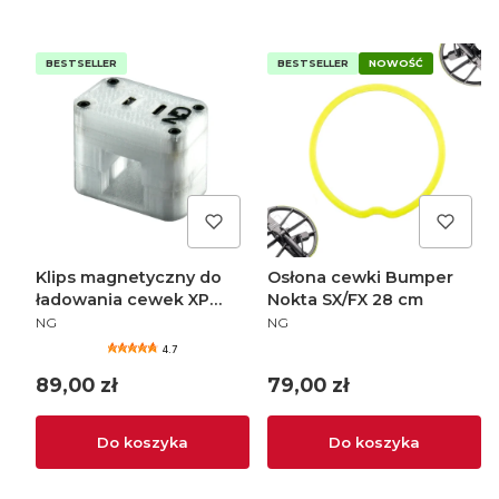
BESTSELLER
BESTSELLER
NOWOŚĆ
Klips magnetyczny do
Osłona cewki Bumper
ładowania cewek XP
Nokta SX/FX 28 cm
PRODUCENT
PRODUCENT
Deus Orx USB-C mini USB
NG
NG
4.7
Cena
Cena
89,00 zł
79,00 zł
Do koszyka
Do koszyka