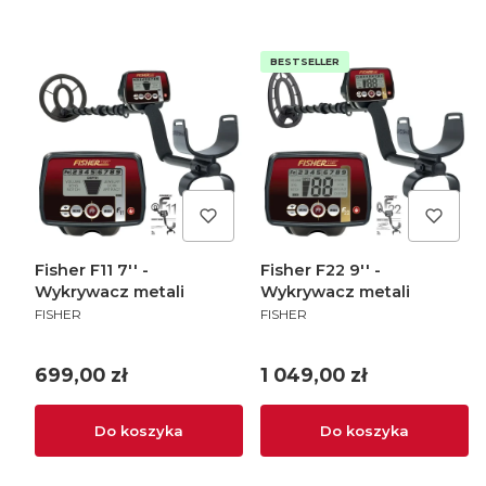
BESTSELLER
Fisher F11 7'' -
Fisher F22 9'' -
Wykrywacz metali
Wykrywacz metali
PRODUCENT
PRODUCENT
FISHER
FISHER
Cena
Cena
699,00 zł
1 049,00 zł
Do koszyka
Do koszyka