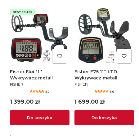
BESTSELLER
Fisher F44 11'' -
Fisher F75 11'' LTD -
Wykrywacz metali
Wykrywacz metali
PRODUCENT
PRODUCENT
FISHER
FISHER
5.0
5.0
Cena
Cena
1 399,00 zł
1 699,00 zł
Do koszyka
Do koszyka