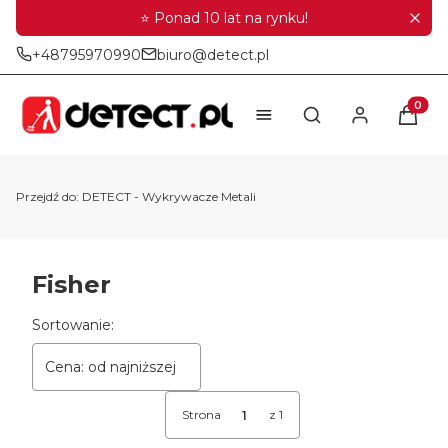
⭐ Ponad 10 lat na rynku!
+48795970990
biuro@detect.pl
Produkt
Otwórz wyszukiwar
Przejdź do:
DETECT - Wykrywacze Metali
Fisher
Lista produktów
Sortowanie:
Cena: od najniższej
Strona
z 1