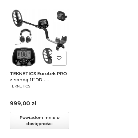
TEKNETICS Eurotek PRO
z sondą 11”DD -
PRODUCENT
Wykrywacz metali
TEKNETICS
Cena
999,00 zł
Powiadom mnie o
dostępności