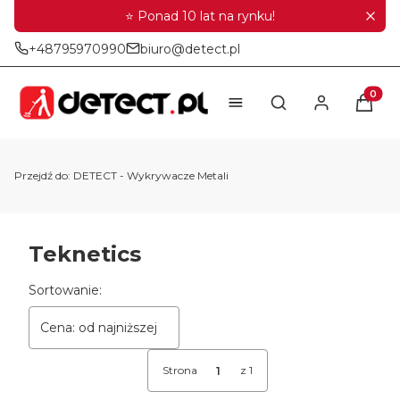
⭐ Ponad 10 lat na rynku!
+48795970990
biuro@detect.pl
Produkt
Otwórz wyszukiwar
Przejdź do:
DETECT - Wykrywacze Metali
Teknetics
Lista produktów
Sortowanie:
Cena: od najniższej
Strona
z 1