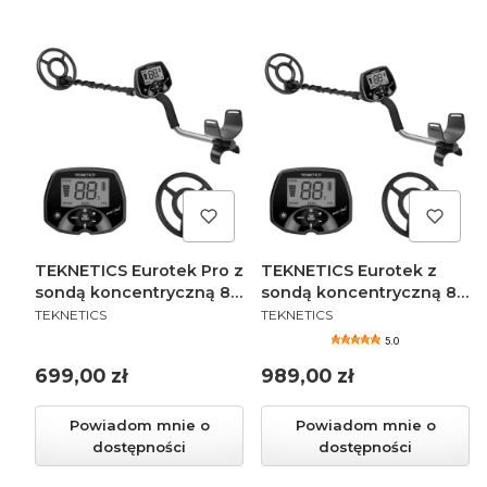
TEKNETICS Eurotek Pro z
TEKNETICS Eurotek z
sondą koncentryczną 8"
sondą koncentryczną 8"
PRODUCENT
PRODUCENT
- Wykrywacz metali
- Wykrywacz metali
TEKNETICS
TEKNETICS
5.0
Cena
Cena
699,00 zł
989,00 zł
Powiadom mnie o
Powiadom mnie o
dostępności
dostępności