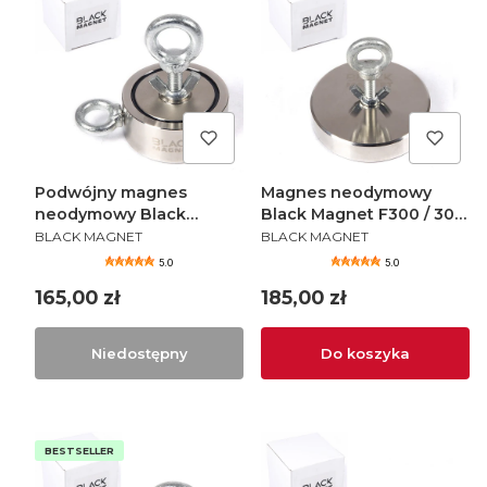
Podwójny magnes
Magnes neodymowy
neodymowy Black
Black Magnet F300 / 300
PRODUCENT
PRODUCENT
Magnet F120X2 / 2x120 kg
kg
BLACK MAGNET
BLACK MAGNET
5.0
5.0
Cena
Cena
165,00 zł
185,00 zł
Niedostępny
Do koszyka
BESTSELLER