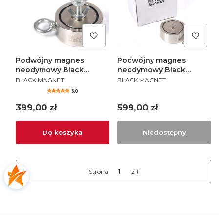
Podwójny magnes
Podwójny magnes
neodymowy Black
neodymowy Black
PRODUCENT
PRODUCENT
Magnet F400X2 / 2x400
Magnet F600X2 / 2x600
BLACK MAGNET
BLACK MAGNET
kg
kg
5.0
Cena
Cena
399,00 zł
599,00 zł
Do koszyka
Niedostępny
Strona
z 1