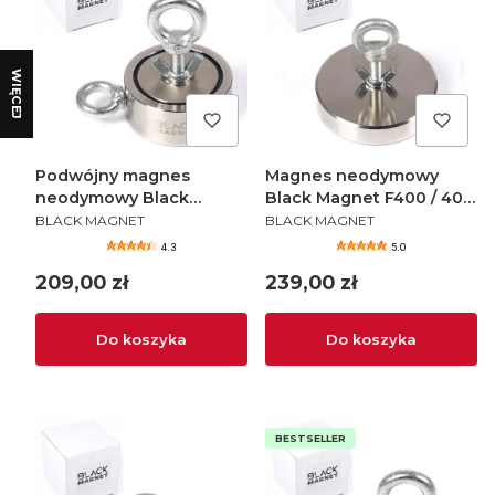
WIĘCEJ
Podwójny magnes
Magnes neodymowy
neodymowy Black
Black Magnet F400 / 400
PRODUCENT
PRODUCENT
Magnet F200X2 / 2x200
kg
BLACK MAGNET
BLACK MAGNET
kg
4.3
5.0
Cena
Cena
209,00 zł
239,00 zł
Do koszyka
Do koszyka
BESTSELLER