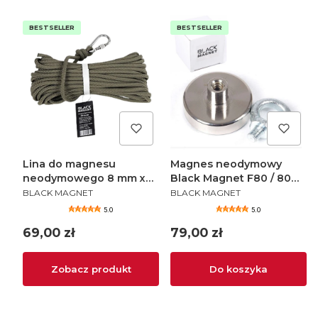
BESTSELLER
BESTSELLER
Lina do magnesu
Magnes neodymowy
neodymowego 8 mm x
Black Magnet F80 / 80
PRODUCENT
PRODUCENT
20 m
kg
BLACK MAGNET
BLACK MAGNET
5.0
5.0
Cena
Cena
69,00 zł
79,00 zł
Zobacz produkt
Do koszyka