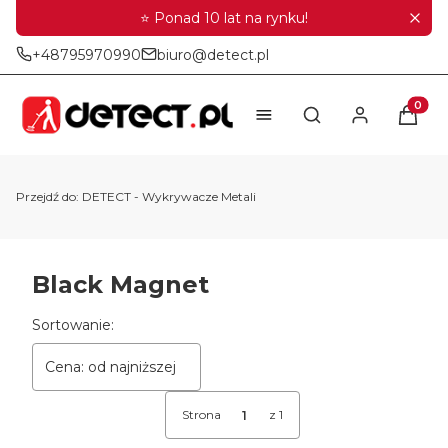
⭐ Ponad 10 lat na rynku!
+48795970990
biuro@detect.pl
Produkt
Otwórz wyszukiwar
Przejdź do:
DETECT - Wykrywacze Metali
Black Magnet
Lista produktów
Sortowanie:
Cena: od najniższej
Strona
z 1