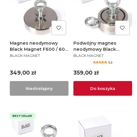
Magnes neodymowy
Podwójny magnes
Black Magnet F600 / 600
neodymowy Black
PRODUCENT
PRODUCENT
kg
Magnet F300X2 / 2x300
BLACK MAGNET
BLACK MAGNET
kg
5.0
Cena
Cena
349,00 zł
359,00 zł
Niedostępny
Do koszyka
BESTSELLER