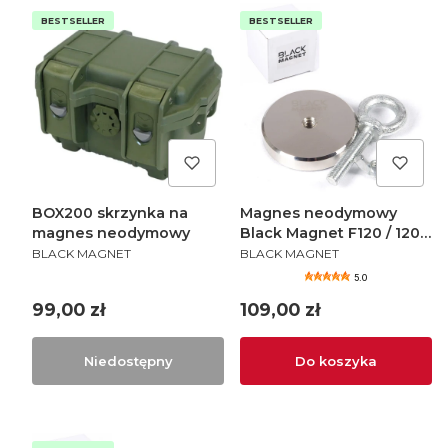
BESTSELLER
BESTSELLER
BOX200 skrzynka na
Magnes neodymowy
magnes neodymowy
Black Magnet F120 / 120
PRODUCENT
PRODUCENT
kg
BLACK MAGNET
BLACK MAGNET
5.0
Cena
Cena
99,00 zł
109,00 zł
Niedostępny
Do koszyka