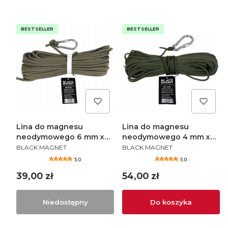
BESTSELLER
BESTSELLER
Lina do magnesu
Lina do magnesu
neodymowego 6 mm x
neodymowego 4 mm x
PRODUCENT
PRODUCENT
20 m
30 m
BLACK MAGNET
BLACK MAGNET
5.0
5.0
Cena
Cena
39,00 zł
54,00 zł
Niedostępny
Do koszyka