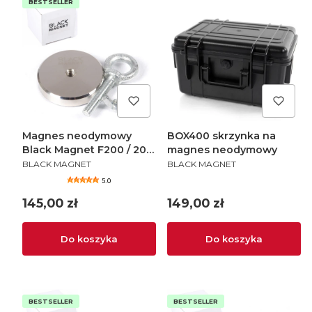
BESTSELLER
Magnes neodymowy
BOX400 skrzynka na
Black Magnet F200 / 200
magnes neodymowy
PRODUCENT
PRODUCENT
kg
BLACK MAGNET
BLACK MAGNET
5.0
Cena
Cena
145,00 zł
149,00 zł
Do koszyka
Do koszyka
BESTSELLER
BESTSELLER