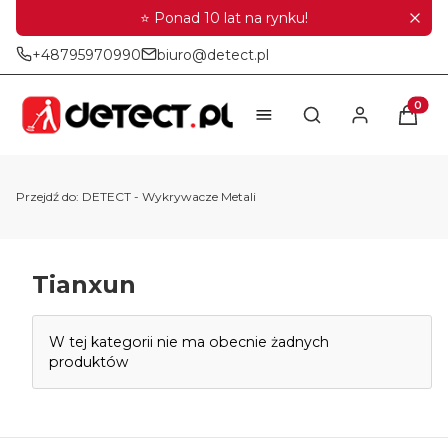
⭐ Ponad 10 lat na rynku!
+48795970990
biuro@detect.pl
Produkt
Otwórz wyszukiwar
Przejdź do:
DETECT - Wykrywacze Metali
Tianxun
Lista produktów
W tej kategorii nie ma obecnie żadnych
produktów