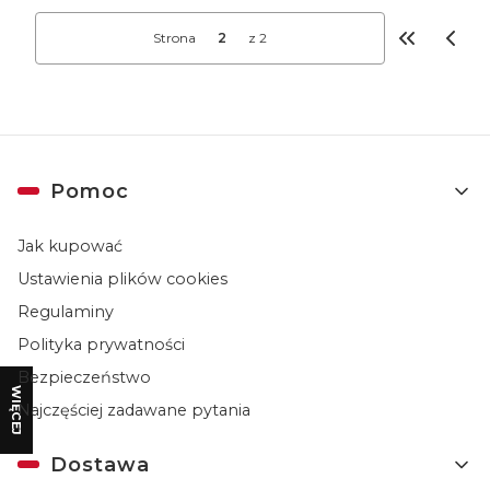
Strona
z 2
Wróć do pi
Linki w stopce
Pomoc
Jak kupować
Ustawienia plików cookies
Regulaminy
Polityka prywatności
Bezpieczeństwo
WIĘCEJ
Najczęściej zadawane pytania
Dostawa