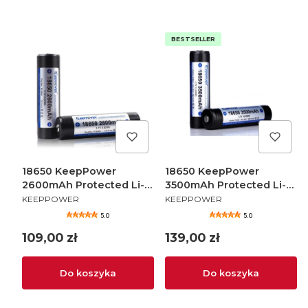
BESTSELLER
18650 KeepPower
18650 KeepPower
2600mAh Protected Li-
3500mAh Protected Li-
PRODUCENT
PRODUCENT
Ion 3,7V - 2 szt.
Ion 3,7V - 2 szt.
KEEPPOWER
KEEPPOWER
5.0
5.0
Cena
Cena
109,00 zł
139,00 zł
Do koszyka
Do koszyka