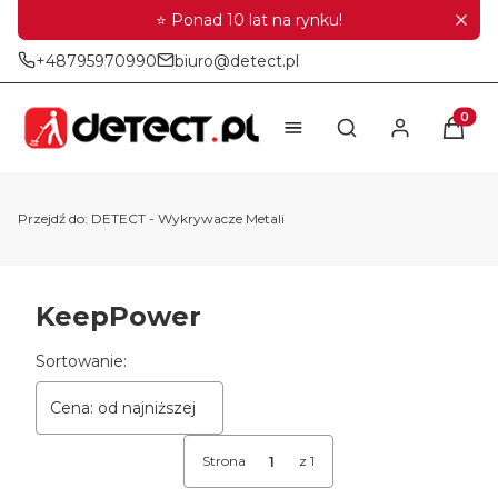
⭐ Ponad 10 lat na rynku!
+48795970990
biuro@detect.pl
Produkt
Otwórz wyszukiwar
Przejdź do:
DETECT - Wykrywacze Metali
KeepPower
Lista produktów
Sortowanie:
Cena: od najniższej
Strona
z 1