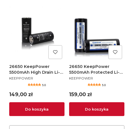
26650 KeepPower
26650 KeepPower
5500mAh High Drain Li-
5500mAh Protected Li-
PRODUCENT
PRODUCENT
Ion 3,7V - 2 szt.
Ion 3,7V - 2 szt.
KEEPPOWER
KEEPPOWER
5.0
5.0
Cena
Cena
149,00 zł
159,00 zł
Do koszyka
Do koszyka