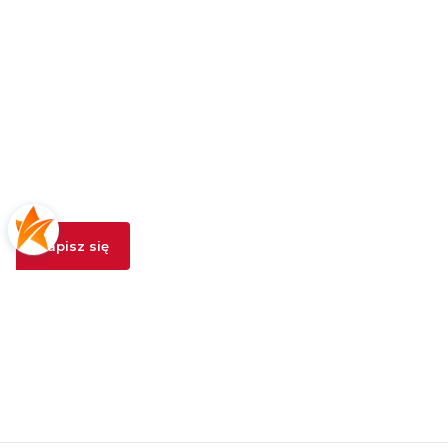
Newsletter
Podaj swój adres e-mail, jeżeli chcesz otrzymywać
informacje o nowościach i promocjach.
Zapisz się
Zapisując się, akceptujesz nasz
Regulamin
(w zakresie dotyczącym
Newslettera). Przetwarzanie danych odbywa się zgodnie z
Polityką
prywatności
.