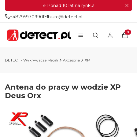
⭐ Ponad 10 lat na rynku!
+48795970990
biuro@detect.pl
Produkt
Otwórz wyszukiwar
DETECT - Wykrywacze Metali
Akcesoria
XP
Antena do pracy w wodzie XP
Deus Orx