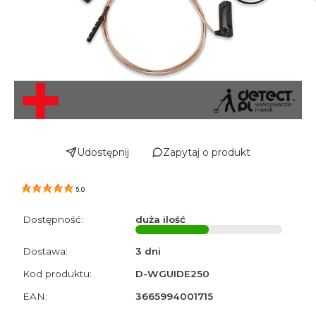
Udostępnij
Zapytaj o produkt
5.0
Dostępność:
duża ilość
Dostawa:
3 dni
Kod produktu:
D-WGUIDE250
EAN:
3665994001715