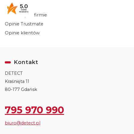
5.0
Tax Free
OCENA
PRODUKTU
Informacje o firmie
Opinie Trustmate
Opinie klientów
Kontakt
DETECT
Kraśnięta 11
80-177 Gdańsk
795 970 990
biuro@detect.pl