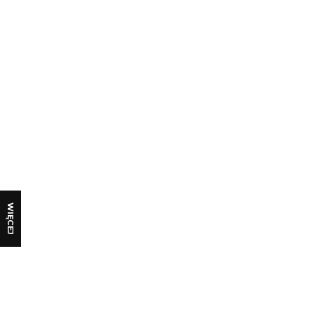
Telefon:
+33(0 5 34 43 10 52
E-mail:
info@xpmetaldetectors.com
WIĘCEJ