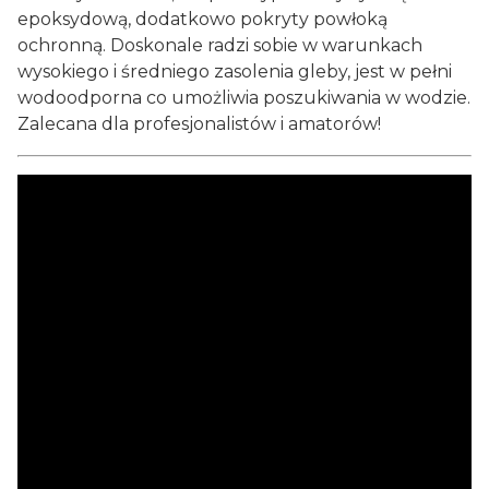
epoksydową, dodatkowo pokryty powłoką
ochronną. Doskonale radzi sobie w warunkach
wysokiego i średniego zasolenia gleby, jest w pełni
wodoodporna co umożliwia poszukiwania w wodzie.
Zalecana dla profesjonalistów i amatorów!