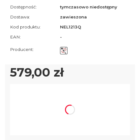
Dostępność:
tymczasowo niedostępny
Dostawa:
zawieszona
Kod produktu:
NEL1213Q
EAN:
-
Cena
579,00 zł
Wybierz wariant produktu:
Poszczególne warianty mogą różnić się ceną
*
Wybierz model wykrywacza
Wybierz