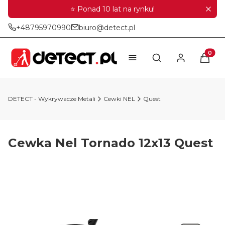
⭐ Ponad 10 lat na rynku!
+48795970990
biuro@detect.pl
Produkt
Otwórz wyszukiwar
DETECT - Wykrywacze Metali
Cewki NEL
Quest
Cewka Nel Tornado 12x13 Quest