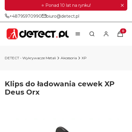
⭐ Ponad 10 lat na rynku!
+48795970990
biuro@detect.pl
Produkt
Otwórz wyszukiwar
DETECT - Wykrywacze Metali
Akcesoria
XP
Klips do ładowania cewek XP
Deus Orx