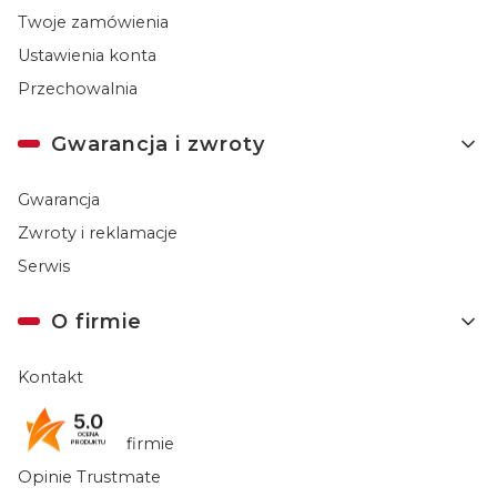
Twoje zamówienia
Ustawienia konta
Przechowalnia
Gwarancja i zwroty
Gwarancja
Zwroty i reklamacje
Serwis
O firmie
Kontakt
Tax Free
5.0
OCENA
Informacje o firmie
PRODUKTU
Opinie Trustmate