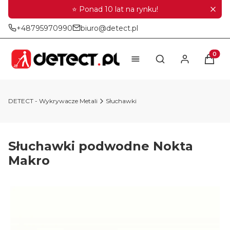
⭐ Ponad 10 lat na rynku!
+48795970990
biuro@detect.pl
Produkt
Otwórz wyszukiwar
DETECT - Wykrywacze Metali
Słuchawki
Słuchawki podwodne Nokta
Makro