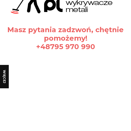
Masz pytania zadzwoń, chętnie
pomożemy!
+48795 970 990
WIĘCEJ
Certyfikaty i ostrzeżenie
bezpieczeństwa
Producent:
Nokta Muhendislik AS.
Adres:
Melek Aras Blv. No:1, 34953 Aydinli KOSB,
Tuzla, Istanbul, 34953 Istanbul, Turcja