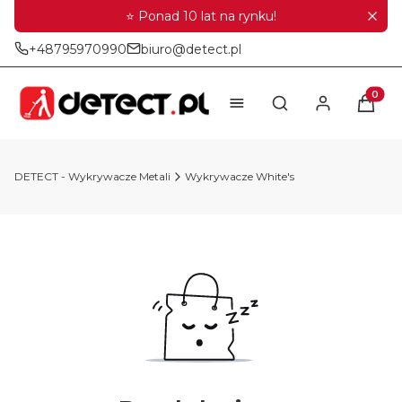
⭐ Ponad 10 lat na rynku!
+48795970990
biuro@detect.pl
Produkt
Otwórz wyszukiwar
DETECT - Wykrywacze Metali
Wykrywacze White's