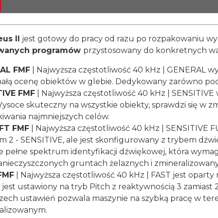
us II
jest gotowy do pracy od razu po rozpakowaniu wy
owanych programów
przystosowany do konkretnych w
AL FMF
| Najwyższa częstotliwość 40 kHz | GENERAL wyko
ałą ocenę obiektów w glebie. Dedykowany zarówno poc
TIVE FMF
| Najwyższa częstotliwość 40 kHz | SENSITIVE w
ysoce skuteczny na wszystkie obiekty, sprawdzi się w 
iwania najmniejszych celów.
 FT FMF
| Najwyższa częstotliwość 40 kHz | SENSITIVE FU
m 2 - SENSITIVE, ale jest skonfigurowany z trybem dźwię
e pełne spektrum identyfikacji dźwiękowej, która wyma
 zanieczyszczonych gruntach żelaznych i zmineralizowan
FMF
| Najwyższa częstotliwość 40 kHz | FAST jest oparty
 jest ustawiony na tryb Pitch z reaktywnością 3 zamiast
rzech ustawień pozwala maszynie na szybką pracę w te
alizowanym.