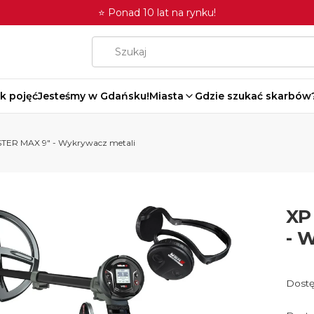
⭐ Ponad 10 lat na rynku!
k pojęć
Jesteśmy w Gdańsku!
Miasta
Gdzie szukać skarbów
STER MAX 9" - Wykrywacz metali
XP
- 
Dostę