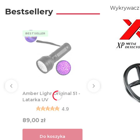
Wykrywacz m
Bestsellery
BESTSELLER
Amber Lighr Original 51 -
Latarka UV
4.9
Cena
89,00 zł
Do koszyka