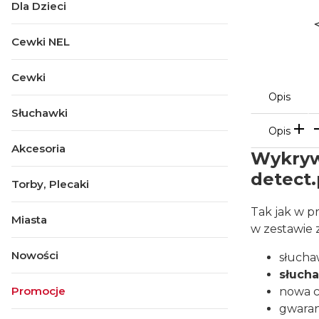
Dla Dzieci
Cewki NEL
Cewki
Opis
Słuchawki
Opis
Akcesoria
Wykryw
detect.
Torby, Plecaki
Tak jak w p
Miasta
w zestawie 
Nowości
słucha
słuch
Promocje
nowa c
gwaran
Koniec menu