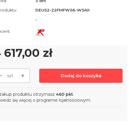
wa:
3 dni
roduktu:
DEUS2-22FMFWS6-WSAII
-
ena
 617,00 zł
Dodaj do koszyka
szt.
zakup produktu otrzymasz
460 pkt
.
iedz się
więcej o programie lojalnościowym.