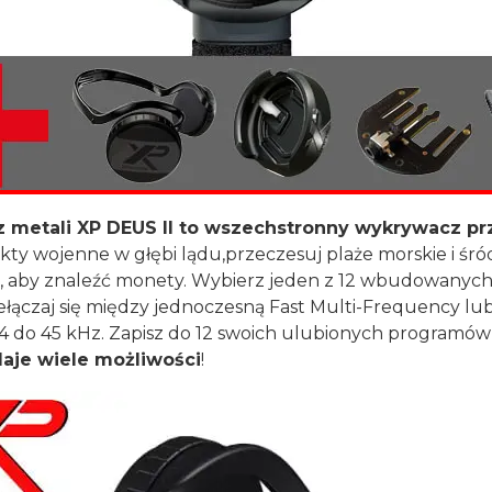
metali XP DEUS II to wszechstronny wykrywacz pr
likty wojenne w głębi lądu,przeczesuj plaże morskie i śr
ąki, aby znaleźć monety. Wybierz jeden z 12 wbudowany
ełączaj się między jednoczesną Fast Multi-Frequency lu
 4 do 45 kHz. Zapisz do 12 swoich ulubionych programó
daje wiele możliwości
!