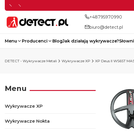
+48795970990
biuro@detect.pl
Menu
Producenci
Blog
Jak działają wykrywacze?
Słowni
DETECT - Wykrywacze Metali
Wykrywacze XP
XP Deus II WS6ST MA
Menu
Wykrywacze XP
Wykrywacze Nokta