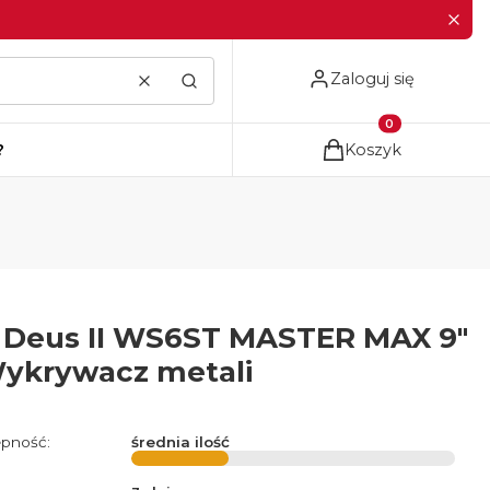
Zaloguj się
Wyczyść
Szukaj
Produkty w koszyku
?
Koszyk
 Deus II WS6ST MASTER MAX 9"
Wykrywacz metali
pność:
średnia ilość