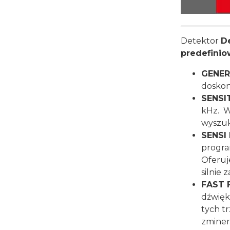
Detektor
De
predefini
GENER
doskon
SENSI
kHz. W
wyszuk
SENSI
progra
Oferuj
silnie
FAST 
dźwięk
tych t
zminer