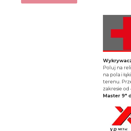
Wykrywacz 
Poluj na re
na pola i ł
terenu. Prz
zakresie od
Master 9" 