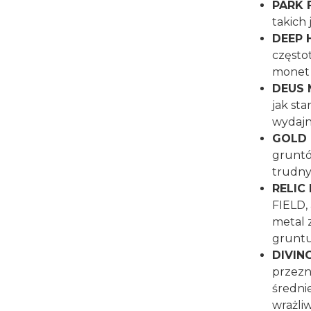
PARK 
takich 
DEEP 
częstot
monet 
DEUS
jak sta
wydajn
GOLD 
gruntó
trudn
RELIC
FIELD,
metal 
grunt
DIVIN
przezn
średnie
wrażli