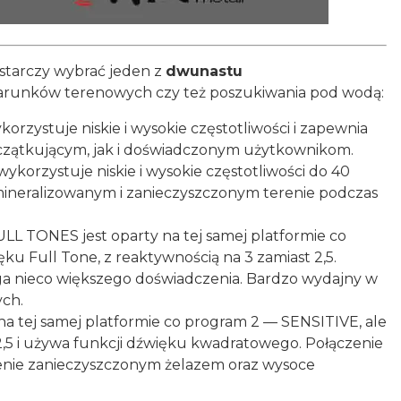
starczy wybrać jeden z
dwunastu
arunków terenowych czy też poszukiwania pod wodą:
rzystuje niskie i wysokie częstotliwości i zapewnia
zątkującym, jak i doświadczonym użytkownikom.
ykorzystuje niskie i wysokie częstotliwości do 40
zmineralizowanym i zanieczyszczonym terenie podczas
LL TONES jest oparty na tej samej platformie co
ku Full Tone, z reaktywnością na 3 zamiast 2,5.
ga nieco większego doświadczenia. Bardzo wydajny w
ych.
 na tej samej platformie co program 2 — SENSITIVE, ale
 2,5 i używa funkcji dźwięku kwadratowego. Połączenie
renie zanieczyszczonym żelazem oraz wysoce