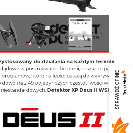
zystosowany do działania na każdym terenie
.
ódlądowe w poszukiwaniu biżuterii, ruszaj do parków
SPRAWDŹ OPINIE
ch programów, które najlepiej pasują do wykrywanego
b dowolną z 49 pojedynczych częstotliwości w
w niestandardowych.
Detektor XP Deus II WS6