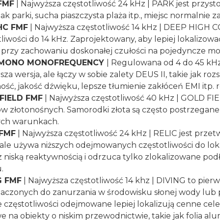
FMF
| Najwyższa częstotliwość 24 kHz | PARK jest przy
jak parki, sucha piaszczysta plaża itp., miejsc normalnie
HC FMF
| Najwyższa częstotliwość 14 kHz | DEEP HIGH 
liwości do 14 kHz. Zaprojektowany, aby lepiej lokalizowa
przy zachowaniu doskonałej czułości na pojedyncze mone
 MONO MONOFREQUENCY
| Regulowana od 4 do 45 kHz 
rsza wersja, ale łączy w sobie zalety DEUS II, takie jak r
ość, jakość dźwięku, lepsze tłumienie zakłóceń EMI itp.
FIELD FMF
| Najwyższa częstotliwość 40 kHz | GOLD FI
w złotonośnych. Samorodki złota są często postrzegane
ych warunkach.
 FMF
| Najwyższa częstotliwość 24 kHz | RELIC jest prz
 ale używa niższych odejmowanych częstotliwości do lok
z niską reaktywnością i odrzuca tylko zlokalizowane po
u.
G FMF
| Najwyższa częstotliwość 14 khz | DIVING to pierw
aczonych do zanurzania w środowisku słonej wody lub p
 częstotliwości odejmowane lepiej lokalizują cenne cele, 
we na obiekty o niskim przewodnictwie, takie jak folia 