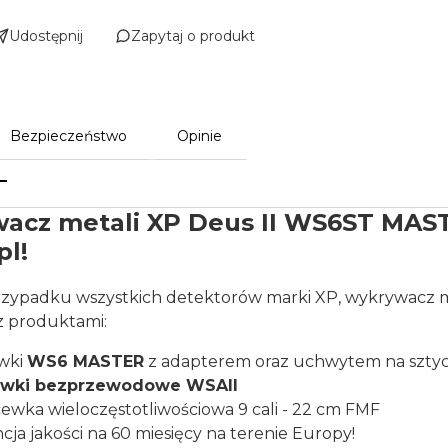
Udostępnij
Zapytaj o produkt
Bezpieczeństwo
Opinie
acz metali XP Deus II WS6ST MAST
pl!
rzypadku wszystkich detektorów marki XP, wykrywacz m
z produktami:
wki
WS6 MASTER
z adapterem oraz uchwytem na szty
awki bezprzewodowe WSAII
ewka wieloczęstotliwościowa 9 cali - 22 cm FMF
cja jakości na 60 miesięcy na terenie Europy!