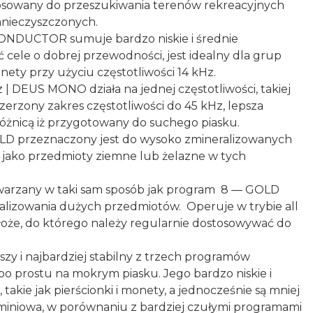
stosowany do przeszukiwania terenów rekreacyjnych
 zanieczyszczonych.
CONDUCTOR sumuje bardzo niskie i średnie
ć cele o dobrej przewodności, jest idealny dla grup
ty przy użyciu częstotliwości 14 kHz.
| DEUS MONO działa na jednej częstotliwości, takiej
ozszerzony zakres częstotliwości do 45 kHz, lepsza
 różnicą iż przygotowany do suchego piasku.
ELD przeznaczony jest do wysoko zmineralizowanych
 jako przedmioty ziemne lub żelazne w tych
etwarzany w taki sam sposób jak program 8 — GOLD
alizowania dużych przedmiotów. Operuje w trybie all
dłoże, do którego należy regularnie dostosowywać do
szy i najbardziej stabilny z trzech programów
o prostu na mokrym piasku. Jego bardzo niskie i
takie jak pierścionki i monety, a jednocześnie są mniej
aluminiowa, w porównaniu z bardziej czułymi programami