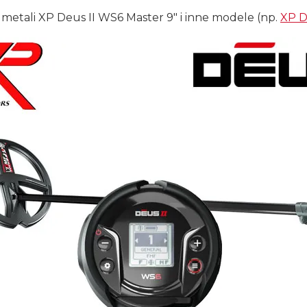
etali XP Deus II WS6 Master 9" i inne modele (np.
XP D