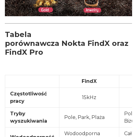
Tabela
porównawcza Nokta FindX oraz
FindX Pro
FindX
Częstotliwość
15kHz
pracy
Tryby
Pole,
Pole, Park, Plaża
wyszukiwania
Biżut
Wodoodporna
Całko