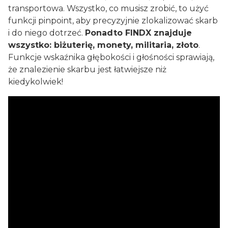
transportowa. Wszystko, co musisz zrobić, to użyć
funkcji pinpoint, aby precyzyjnie zlokalizować skarb
i do niego dotrzeć.
Ponadto FINDX znajduje
wszystko: biżuterię, monety, militaria, złoto
.
Funkcje wskaźnika głębokości i głośności sprawiają,
że znalezienie skarbu jest łatwiejsze niż
kiedykolwiek!