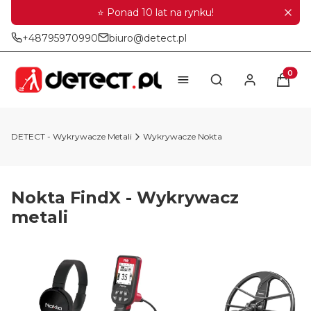
⭐ Ponad 10 lat na rynku!
+48795970990
biuro@detect.pl
Produkt
Otwórz wyszukiwar
DETECT - Wykrywacze Metali
Wykrywacze Nokta
Nokta FindX - Wykrywacz
metali