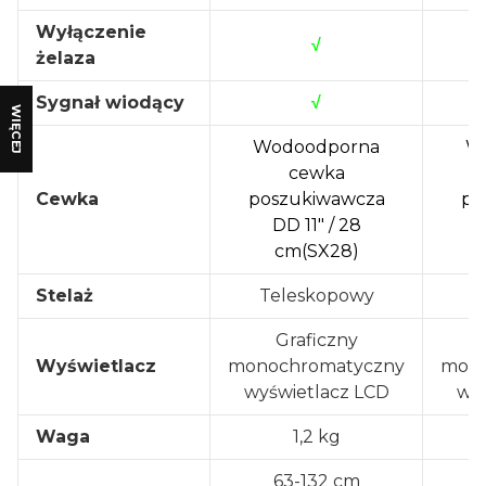
Wyłączenie
√
żelaza
Sygnał wiodący
√
WIĘCEJ
Wodoodporna
W
cewka
Cewka
poszukiwawcza
po
DD 11" / 28
cm(SX28)
Stelaż
Teleskopowy
T
Graficzny
Wyświetlacz
monochromatyczny
mono
wyświetlacz LCD
wyś
Waga
1,2 kg
63-132 cm