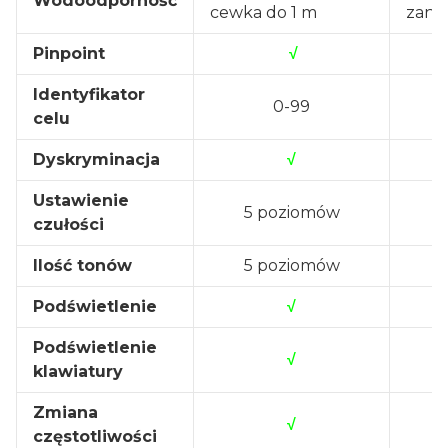
Wodoodporność
cewka do 1 m
zanu
Pinpoint
√
Identyfikator
0-99
celu
Dyskryminacja
√
Ustawienie
5 poziomów
czułości
Ilość tonów
5 poziomów
Podświetlenie
√
Podświetlenie
√
klawiatury
Zmiana
√
częstotliwości