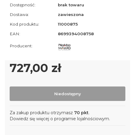
Dostępność:
brak towaru
Dostawa:
zawieszona
Kod produktu:
11000875
EAN:
8699394008758
Cena
727,00 zł
Niedostępny
Za zakup produktu otrzymasz
70 pkt
.
Dowiedz się
więcej o programie lojalnościowym.