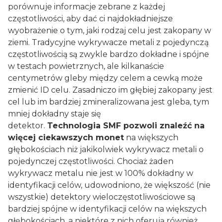
porównuje informacje zebrane z każdej
częstotliwości, aby dać ci najdokładniejsze
wyobrażenie o tym, jaki rodzaj celu jest zakopany w
ziemi. Tradycyjne wykrywacze metali z pojedynczą
częstotliwością są zwykle bardzo dokładne i spójne
w testach powietrznych, ale kilkanaście
centymetrów gleby między celem a cewką może
zmienić ID celu. Zasadniczo im głębiej zakopany jest
cel lub im bardziej zmineralizowana jest gleba, tym
mniej dokładny staje się
detektor.
Technologia SMF pozwoli znaleźć na
więcej ciekawszych monet
na większych
głębokościach niż jakikolwiek wykrywacz metali o
pojedynczej częstotliwości. Chociaż żaden
wykrywacz metalu nie jest w 100% dokładny w
identyfikacji celów, udowodniono, że większość (nie
wszystkie) detektory wieloczęstotliwościowe są
bardziej spójne w identyfikacji celów na większych
głębokościach, a niektóre z nich oferują również