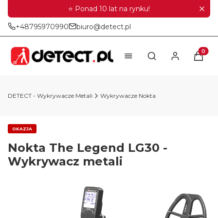
⭐ Ponad 10 lat na rynku!
+48795970990
biuro@detect.pl
Produkt
Otwórz wyszukiwar
DETECT - Wykrywacze Metali
Wykrywacze Nokta
OKAZJA
Nokta The Legend LG30 -
Wykrywacz metali