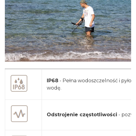
IP68
- Pełna wodoszczelność i pyłos
wodę.
Odstrojenie częstotliwości
- pozwa