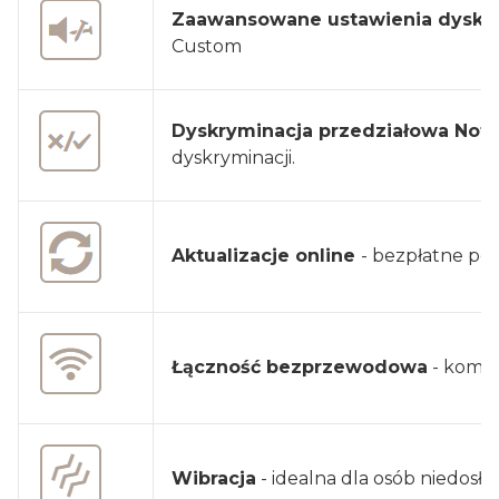
Zaawansowane ustawienia dyskry
Custom
Dyskryminacja przedziałowa Not
dyskryminacji.
Aktualizacje online
- bezpłatne po
Łączność bezprzewodowa
- kompa
Wibracja
- idealna dla osób niedos