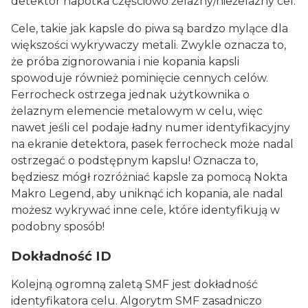
detektor napotka częściowo żelazny/nieżelazny cel.
Cele, takie jak kapsle do piwa są bardzo mylące dla
większości wykrywaczy metali. Zwykle oznacza to,
że próba zignorowania i nie kopania kapsli
spowoduje również pominięcie cennych celów.
Ferrocheck ostrzega jednak użytkownika o
żelaznym elemencie metalowym w celu, więc
nawet jeśli cel podaje ładny numer identyfikacyjny
na ekranie detektora, pasek ferrocheck może nadal
ostrzegać o podstępnym kapslu! Oznacza to,
będziesz mógł rozróżniać kapsle za pomocą Nokta
Makro Legend, aby uniknąć ich kopania, ale nadal
możesz wykrywać inne cele, które identyfikują w
podobny sposób!
Dokładność ID
Kolejną ogromną zaletą SMF jest dokładność
identyfikatora celu. Algorytm SMF zasadniczo