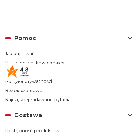
Linki w stopce
Pomoc
Jak kupować
Ustawienia plików cookies
4.8
Regulaminy
OCENA
PRODUKTU
Polityka prywatności
Bezpieczeństwo
Najczęściej zadawane pytania
Dostawa
Dostępność produktów