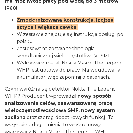
ma możliwość pracy pod wodą do 3 metrów
IP68
!
Zmodernizowana konstrukcja, lżejsza
sztyca i większa cewka!
W zestawie znajduje się instrukcja obsługi po
polsku
Zastosowana została technologia
symultanicznej wieloczęstotliwości SMF
Wykrywacz metali Nokta Makro The Legend
WHP jest gotowy do pracy! Ma wbudowany
akumulator, więc zapomnij o bateriach.
Czym wyróżnia się detektor Nokta The Legend
WHP? Producent wprowadził
nowy sposób
analizowania celów, zaawansowaną pracę
wieloczęstotliwościową SMF, nowy system
zasilana
oraz szereg dodatkowych funkcji. Te
wszystkie udogodnienia to właśnie nowy
wykrywacz Nokta Makro The Legend WHP!