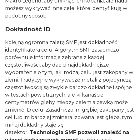
Makro Legend, aby uniknąć ich kopania, ale nadal
możesz wykrywać inne cele, które identyfikują w
podobny sposób!
Dokładność ID
Kolejną ogromną zaletą SMF jest dokładność
identyfikatora celu. Algorytm SMF zasadniczo
porównuje informacje zebrane z każdej
częstotliwości, aby dać ci najdokładniejsze
wyobrażenie o tym, jaki rodzaj celu jest zakopany w
ziemi. Tradycyjne wykrywacze metali z pojedynczą
częstotliwością są zwykle bardzo dokładne i spójne
w testach powietrznych, ale kilkanaście
centymetrów gleby między celem a cewką może
zmienić ID celu. Zasadniczo im głębiej zakopany jest
cel lub im bardziej zmineralizowana jest gleba, tym
mniej dokładny staje się
detektor.
Technologia SMF pozwoli znaleźć na
więcej ciekawszych monet
na większych