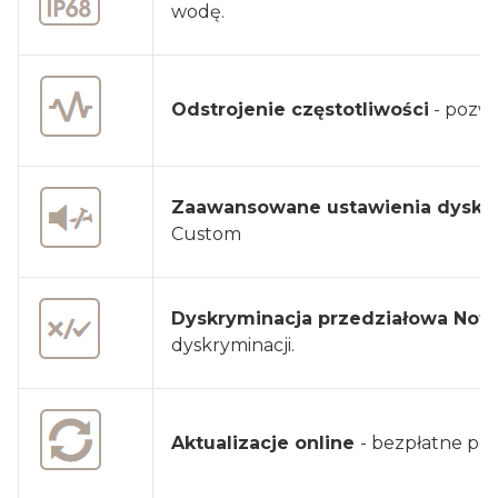
wodę.
Odstrojenie częstotliwości
- pozwa
Zaawansowane ustawienia dyskry
Custom
Dyskryminacja przedziałowa Not
dyskryminacji.
Aktualizacje online
- bezpłatne po