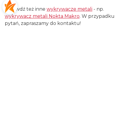
Sprawdź też inne
wykrywacze metali
- np.
wykrywacz metali Nokta Makro
. W przypadku
pytań, zapraszamy do kontaktu!
Sprawdź też inne
#waterproof
Certyfikaty i ostrzeżenie
bezpieczeństwa
Producent:
Nokta Muhendislik AS.
Adres:
Melek Aras Blv. No:1, 34953 Aydinli KOSB,
Tuzla, Istanbul, 34953 Istanbul, Turcja