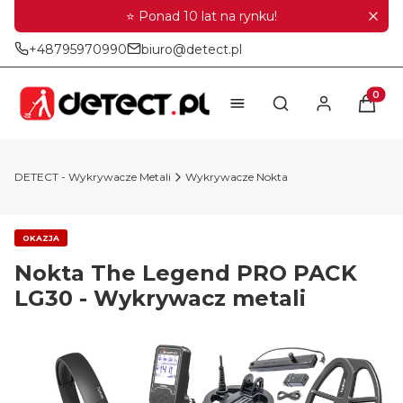
⭐ Ponad 10 lat na rynku!
+48795970990
biuro@detect.pl
Produkt
Otwórz wyszukiwar
DETECT - Wykrywacze Metali
Wykrywacze Nokta
OKAZJA
Nokta The Legend PRO PACK
LG30 - Wykrywacz metali