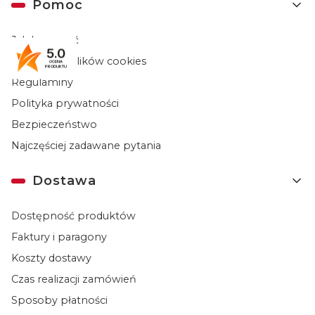
Pomoc
Jak kupować
5.0
Ustawienia plików cookies
OCENA
PRODUKTU
Regulaminy
Polityka prywatności
Bezpieczeństwo
Najczęściej zadawane pytania
Dostawa
Dostępność produktów
Faktury i paragony
Koszty dostawy
Czas realizacji zamówień
Sposoby płatności