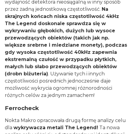
wydajność detektora nieosiągalną w inny sposób
przez żadną jednostkową częstotliwość.
Na
skrajnych końcach niska częstotliwość 4kHz
The Legend doskonale sprawdza się w
wykrywaniu głębokich, dużych lub wysoce
przewodzących obiektów (takich jak np.
większe srebrne i miedziane monety), podczas
gdy wysoka częstotliwość 40kHz zapewnia
ekstremalną czułość w przypadku płytkich,
małych lub słabo przewodzących obiektów
(drobn biżuteria)
. Używanie tych i innych
częstotliwości pośrednich jednocześnie daje
możliwość wykrycia ogromnej różnorodności
różnych celów za jednym zamachem!
Ferrocheck
Nokta Makro opracowała drugą formę analizy celu
dla
wykrywacza metali The Legend!
Ta nowa