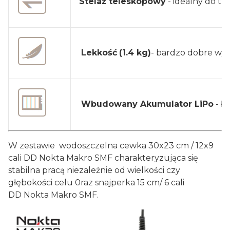
Stelaż teleskopowy
- idealny do t
Lekkość
(1.4 kg)
- bardzo dobre wyw
Wbudowany Akumulator LiPo
- ł
W zestawie wodoszczelna cewka 30x23 cm / 12x9
cali DD Nokta Makro SMF charakteryzująca się
stabilna pracą niezależnie od wielkości czy
głębokości celu 0raz snajperka 15 cm/ 6 cali
DD Nokta Makro SMF.