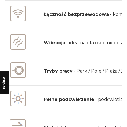
Łączność bezprzewodowa
- kompa
Wibracja
- idealna dla osób niedos
Tryby pracy
- Park / Pole / Plaża / Zł
WIĘCEJ
Pełne podświetlenie
- podświetlan