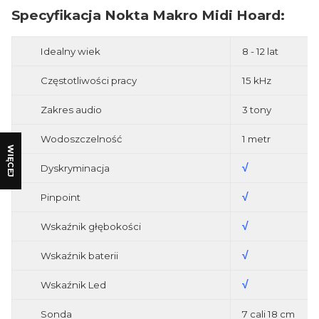
Specyfikacja Nokta Makro Midi Hoard:
Idealny wiek
8 - 12 lat
Częstotliwości pracy
15 kHz
Zakres audio
3 tony
Wodoszczelność
1 metr
WIĘCEJ
√
Dyskryminacja
√
Pinpoint
√
Wskaźnik głębokości
√
Wskaźnik baterii
√
Wskaźnik Led
Sonda
7 cali 18 cm