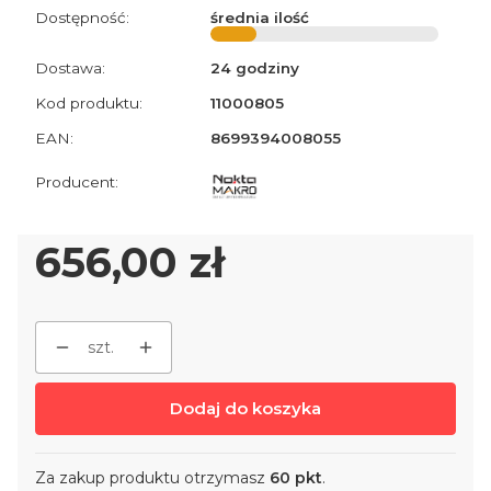
Dostępność:
średnia ilość
Dostawa:
24 godziny
Kod produktu:
11000805
EAN:
8699394008055
Cena
656,00 zł
szt.
Dodaj do koszyka
Za zakup produktu otrzymasz
60 pkt
.