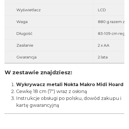
Wyświetlacz
LCD
Waga
880 g razem z 
Długość
83-109 cm regu
Zasilanie
2 x AA
Gwarancja
2 lata
W zestawie znajdziesz:
Wykrywacz metali Nokta Makro Midi Hoard
Cewkę 18 cm (7") wraz z osłoną
Instrukcje obsługi po polsku, dowód zakupu i
kartę gwarancyjną