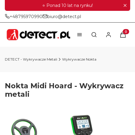
⭐ Ponad 10 lat na rynku!
+48795970990
biuro@detect.pl
Produkt
Otwórz wyszukiwar
DETECT - Wykrywacze Metali
Wykrywacze Nokta
Nokta Midi Hoard - Wykrywacz
metali