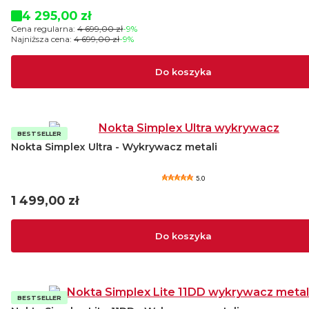
Cena promocyjna
4 295,00 zł
Cena regularna:
4 699,00 zł
-9%
Najniższa cena:
4 699,00 zł
-9%
Do koszyka
BESTSELLER
Nokta Simplex Ultra - Wykrywacz metali
5.0
Cena
1 499,00 zł
Do koszyka
BESTSELLER