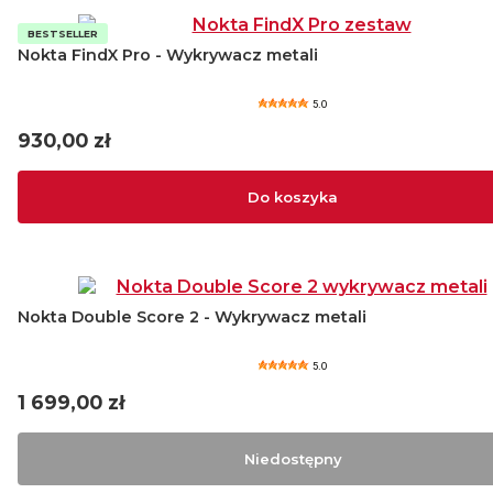
BESTSELLER
Nokta FindX Pro - Wykrywacz metali
5.0
Cena
930,00 zł
Do koszyka
Nokta Double Score 2 - Wykrywacz metali
5.0
Cena
1 699,00 zł
Niedostępny