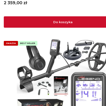
Cena
2 359,00 zł
Do koszyka
OKAZJA
BESTSELLER