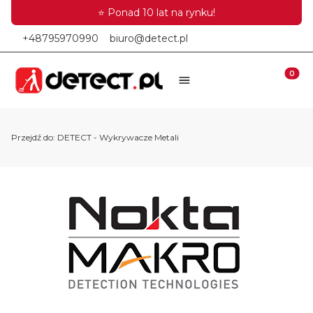
⭐ Ponad 10 lat na rynku!
+48795970990
biuro@detect.pl
Produkt
Otwórz wyszukiwar
Przejdź do:
DETECT - Wykrywacze Metali