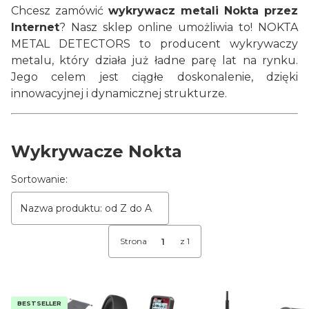
Chcesz zamówić
wykrywacz metali Nokta przez
Internet
? Nasz sklep online umożliwia to! NOKTA
METAL DETECTORS to producent wykrywaczy
metalu, który działa już ładne parę lat na rynku.
Jego celem jest ciągłe doskonalenie, dzięki
innowacyjnej i dynamicznej strukturze.
Wykrywacze Nokta
Lista produktów
Sortowanie:
Nazwa produktu: od Z do A
Strona
z 1
BESTSELLER