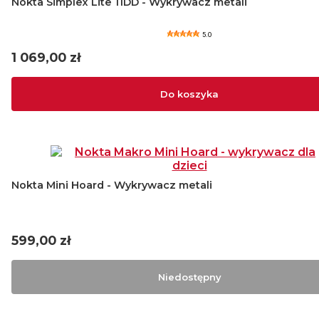
Nokta Simplex Lite 11DD - Wykrywacz metali
5.0
Cena
1 069,00 zł
Do koszyka
Nokta Mini Hoard - Wykrywacz metali
Cena
599,00 zł
Niedostępny