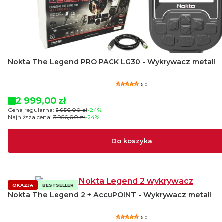
Nokta The Legend PRO PACK LG30 - Wykrywacz metali
5.0
Cena promocyjna
2 999,00 zł
Cena regularna:
3 956,00 zł
-24%
Najniższa cena:
3 956,00 zł
-24%
Do koszyka
OKAZJA
BESTSELLER
Nokta The Legend 2 + AccuPOINT - Wykrywacz metali
5.0