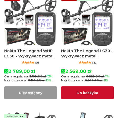
Nokta The Legend WHP
Nokta The Legend LG30 -
LG30 - Wykrywacz metali
Wykrywacz metali
5.0
4.8
Cena promocyjna
Cena promocyjna
2 789,00 zł
2 569,00 zł
Cena regularna:
3 199,00 zł
-13%
Cena regularna:
2 899,00 zł
-11%
Najniższa cena:
3 199,00 zł
-13%
Najniższa cena:
2 899,00 zł
-11%
Niedostępny
Do koszyka
BESTSELLER