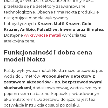
Dlaczego? Wiedza i doświadczenie firmy Nokta
przekłada się na detektory zaawansowane
technologicznie. Obecnie firma Nokta produkuje
następujące modele wykrywaczy
hobbystycznych:
Kruzer, Multi Kruzer, Gold
Kruzer, Anfibio, PulseDive, Invenio oraz Simplex.
Dostępne
wykrywacze metali
wyróżnia też
atrakcyjna cena.
Funkcjonalność i dobra cena
modeli Nokta
Każdy wykrywacz metali Nokta może pracować pod
wodą do 5 metrów.
Proponujemy detektory z
zestawem akcesoriów - np. bezprzewodowymi
słuchawkami
, dodatkową cewką, wodoszczelnym
pojemnikiem na baterie, kopaczką i wbudowanym
akumulatorem). Do zestawu dołączona jest też
oczywiście instrukcja obsługi po polsku.