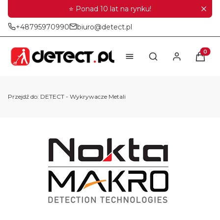
⭐ Ponad 10 lat na rynku!
+48795970990
biuro@detect.pl
Produkt
Otwórz wyszukiwar
Przejdź do:
DETECT - Wykrywacze Metali