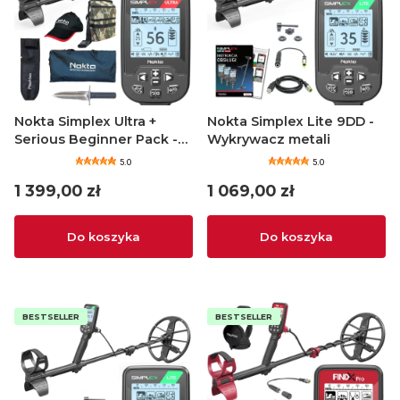
Nokta Simplex Ultra +
Nokta Simplex Lite 9DD -
Serious Beginner Pack -
Wykrywacz metali
Wykrywacz metali
5.0
5.0
Cena
Cena
1 399,00 zł
1 069,00 zł
Do koszyka
Do koszyka
BESTSELLER
BESTSELLER