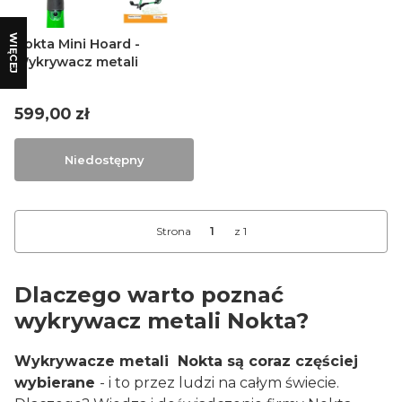
WIĘCEJ
Nokta Mini Hoard -
Wykrywacz metali
Cena
599,00 zł
Niedostępny
Strona
z 1
Dlaczego warto poznać
wykrywacz metali Nokta?
Wykrywacze metali Nokta są coraz częściej
wybierane
- i to przez ludzi na całym świecie.