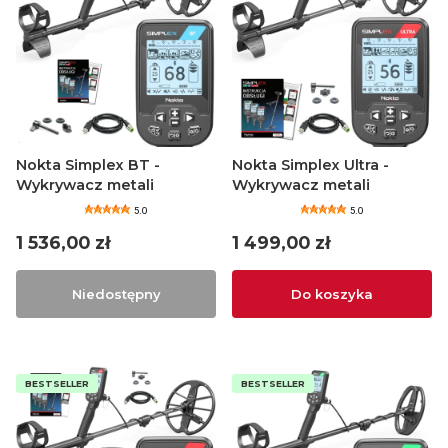
Nokta Simplex BT -
Nokta Simplex Ultra -
Wykrywacz metali
Wykrywacz metali
5.0
5.0
Cena
Cena
1 536,00 zł
1 499,00 zł
Niedostępny
Do koszyka
BESTSELLER
BESTSELLER