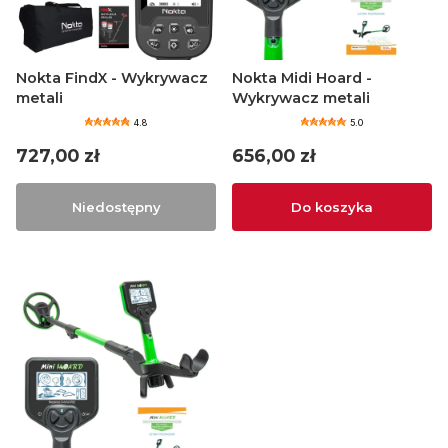
Nokta FindX - Wykrywacz
Nokta Midi Hoard -
metali
Wykrywacz metali
4.8
5.0
Cena
Cena
727,00 zł
656,00 zł
Niedostępny
Do koszyka