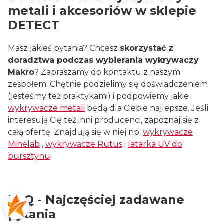
metali i akcesoriów w sklepie
DETECT
Masz jakieś pytania? Chcesz
skorzystać z
doradztwa podczas wybierania wykrywaczy
Makro
? Zapraszamy do kontaktu z naszym
zespołem. Chętnie podzielimy się doświadczeniem
(jesteśmy też praktykami) i podpowiemy jakie
wykrywacze metali
będą dla Ciebie najlepsze. Jeśli
interesują Cię też inni producenci, zapoznaj się z
całą ofertę. Znajdują się w niej np.
wykrywacze
Minelab
,
wykrywacze Rutus
i
latarka UV do
bursztynu
.
FAQ - Najczęściej zadawane
pytania