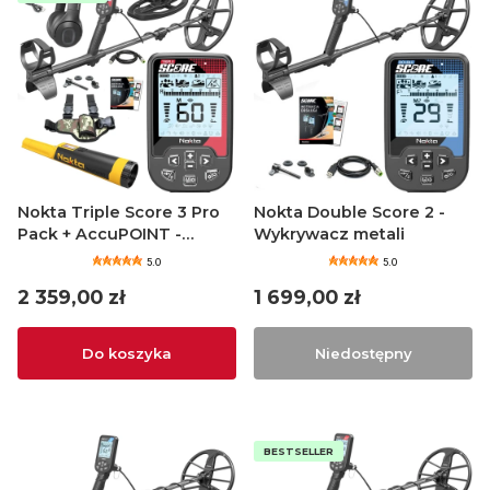
Nokta Triple Score 3 Pro
Nokta Double Score 2 -
Pack + AccuPOINT -
Wykrywacz metali
Wykrywacz metali
5.0
5.0
Cena
Cena
2 359,00 zł
1 699,00 zł
Do koszyka
Niedostępny
BESTSELLER