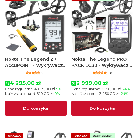
Nokta The Legend 2 +
Nokta The Legend PRO
AccuPOINT - Wykrywacz
PACK LG30 - Wykrywacz
metali
metali
5.0
5.0
Cena promocyjna
Cena promocyjna
4 295,00 zł
2 999,00 zł
Cena regularna:
4 699,00 zł
-9%
Cena regularna:
3 956,00 zł
-24%
Najniższa cena:
4 699,00 zł
-9%
Najniższa cena:
3 956,00 zł
-24%
Do koszyka
Do koszyka
OKAZJA
OKAZJA
BESTSELLER