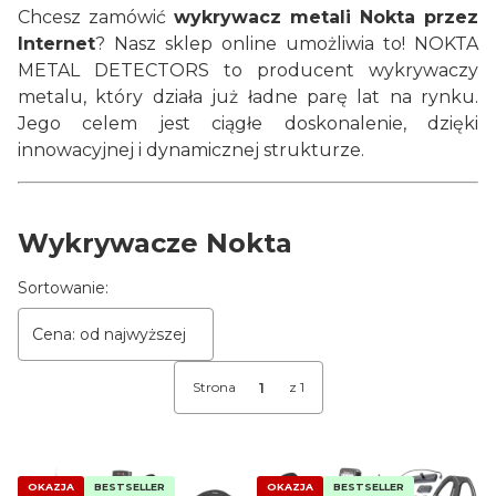
Chcesz zamówić
wykrywacz metali Nokta przez
Internet
? Nasz sklep online umożliwia to! NOKTA
METAL DETECTORS to producent wykrywaczy
metalu, który działa już ładne parę lat na rynku.
Jego celem jest ciągłe doskonalenie, dzięki
innowacyjnej i dynamicznej strukturze.
Wykrywacze Nokta
Lista produktów
Sortowanie:
Cena: od najwyższej
Strona
z 1
OKAZJA
BESTSELLER
OKAZJA
BESTSELLER