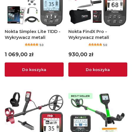
Nokta Simplex Lite 11DD -
Nokta FindX Pro -
Wykrywacz metali
Wykrywacz metali
5.0
5.0
Cena
Cena
1 069,00 zł
930,00 zł
Do koszyka
Do koszyka
BESTSELLER