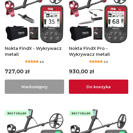
Nokta FindX - Wykrywacz
Nokta FindX Pro -
metali
Wykrywacz metali
4.8
5.0
Cena
Cena
727,00 zł
930,00 zł
Niedostępny
Do koszyka
BESTSELLER
BESTSELLER