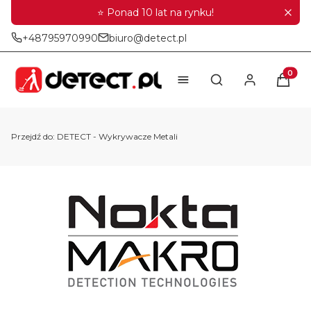
⭐ Ponad 10 lat na rynku!
+48795970990
biuro@detect.pl
Produkt
Otwórz wyszukiwar
Przejdź do:
DETECT - Wykrywacze Metali