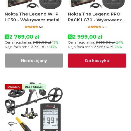
Nokta The Legend WHP
Nokta The Legend PRO
LG30 - Wykrywacz metali
PACK LG30 - Wykrywacz
metali
5.0
5.0
Cena promocyjna
Cena promocyjna
2 789,00 zł
2 999,00 zł
Cena regularna:
3 199,00 zł
-13%
Cena regularna:
3 956,00 zł
-24%
Najniższa cena:
3 199,00 zł
-13%
Najniższa cena:
3 956,00 zł
-24%
Niedostępny
Do koszyka
OKAZJA
BESTSELLER