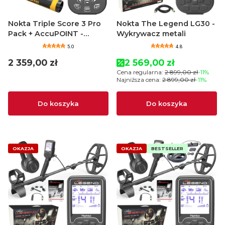
Nokta Triple Score 3 Pro
Nokta The Legend LG30 -
Pack + AccuPOINT -
Wykrywacz metali
Wykrywacz metali
5.0
4.8
Cena
Cena promocyjna
2 359,00 zł
2 569,00 zł
Cena regularna:
2 899,00 zł
-11%
Najniższa cena:
2 899,00 zł
-11%
Do koszyka
Do koszyka
OKAZJA
OKAZJA
BESTSELLER