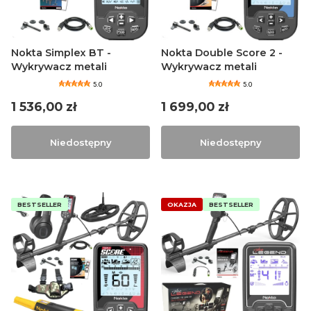
Nokta Simplex BT -
Nokta Double Score 2 -
Wykrywacz metali
Wykrywacz metali
5.0
5.0
Cena
Cena
1 536,00 zł
1 699,00 zł
Niedostępny
Niedostępny
BESTSELLER
OKAZJA
BESTSELLER