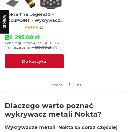
Nokta The Legend 2 +
WIĘCEJ
AccuPOINT - Wykrywacz
metali
5.0
Cena promocyjna
4 295,00 zł
Cena regularna:
4 699,00 zł
-9%
Najniższa cena:
4 699,00 zł
-9%
Do koszyka
Strona
z 1
Dlaczego warto poznać
wykrywacz metali Nokta?
Wykrywacze metali Nokta są coraz częściej