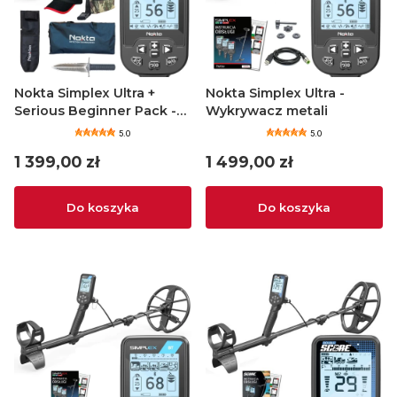
Nokta Simplex Ultra +
Nokta Simplex Ultra -
Serious Beginner Pack -
Wykrywacz metali
Wykrywacz metali
5.0
5.0
Cena
Cena
1 399,00 zł
1 499,00 zł
Do koszyka
Do koszyka