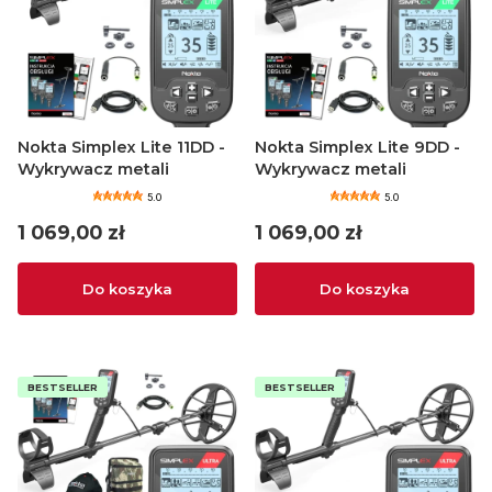
Nokta Simplex Lite 11DD -
Nokta Simplex Lite 9DD -
Wykrywacz metali
Wykrywacz metali
5.0
5.0
Cena
Cena
1 069,00 zł
1 069,00 zł
Do koszyka
Do koszyka
BESTSELLER
BESTSELLER