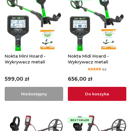
Nokta Mini Hoard -
Nokta Midi Hoard -
Wykrywacz metali
Wykrywacz metali
5.0
Cena
Cena
599,00 zł
656,00 zł
Niedostępny
Do koszyka
BESTSELLER