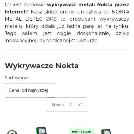
Chcesz zamówić
wykrywacz metali Nokta przez
Internet
? Nasz sklep online umożliwia to! NOKTA
METAL DETECTORS to producent wykrywaczy
metalu, który działa już ładne parę lat na rynku.
Jego celem jest ciągłe doskonalenie, dzięki
innowacyjnej i dynamicznej strukturze.
Wykrywacze Nokta
Lista produktów
Sortowanie:
Cena: od najniższej
Strona
z 1
BESTSELLER