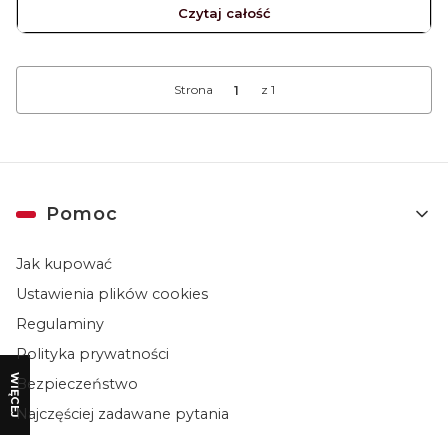
Czytaj całość
Strona
z 1
Linki w stopce
Pomoc
Jak kupować
Ustawienia plików cookies
Regulaminy
Polityka prywatności
WIĘCEJ
Bezpieczeństwo
Najczęściej zadawane pytania