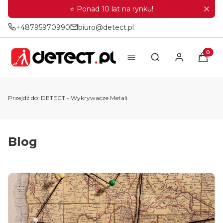
⭐ Ponad 10 lat na rynku!
+48795970990
biuro@detect.pl
Produkt
Otwórz wyszukiwar
Przejdź do:
DETECT - Wykrywacze Metali
Blog