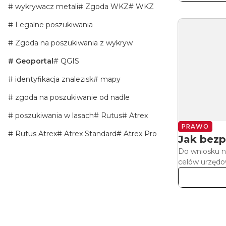
wykrywacz metali
Zgoda WKZ
WKZ
Legalne poszukiwania
Zgoda na poszukiwania z wykryw
Geoportal
QGIS
identyfikacja znalezisk
mapy
zgoda na poszukiwanie od nadle
poszukiwania w lasach
Rutus
Atrex
PRAWO
Rutus Atrex
Atrex Standard
Atrex Pro
Jak bezp
Do wniosku n
celów urzędo