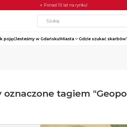
⭐ Ponad 10 lat na rynku!
k pojęć
Jesteśmy w Gdańsku!
Miasta
Gdzie szukać skarbów
 oznaczone tagiem "Geopor