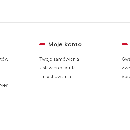
Moje konto
któw
Twoje zamówienia
Gwa
Ustawienia konta
Zwr
Przechowalnia
Ser
ówień