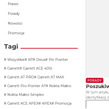
Prawo
Porady
Nowości
Promocja
Tagi
Wszystkie
XP
Deus
Pin Pointer
Garrett
Garrett ACE 400i
Garrett AT PRO
Garrett AT MAX
PORADY
Poszukiw
Garrett Pro-Pointer AT
Nokta Makro
W tym artyku
Nokta Makro Simplex
identyfikacji z
Garrett ACE APEX
APEX
Promocja