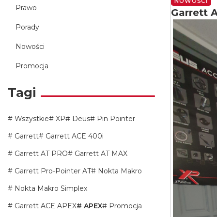
NOWOŚCI
Prawo
Garrett 
Porady
Nowości
Promocja
Tagi
Wszystkie
XP
Deus
Pin Pointer
Garrett
Garrett ACE 400i
Garrett AT PRO
Garrett AT MAX
Garrett Pro-Pointer AT
Nokta Makro
Nokta Makro Simplex
Garrett ACE APEX
APEX
Promocja