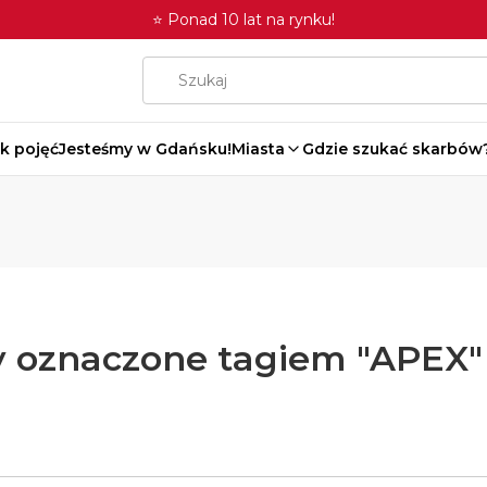
⭐ Ponad 10 lat na rynku!
k pojęć
Jesteśmy w Gdańsku!
Miasta
Gdzie szukać skarbów
 oznaczone tagiem "APEX"