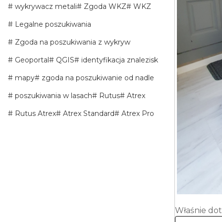
wykrywacz metali
Zgoda WKZ
WKZ
Legalne poszukiwania
Zgoda na poszukiwania z wykryw
Geoportal
QGIS
identyfikacja znalezisk
mapy
zgoda na poszukiwanie od nadle
poszukiwania w lasach
Rutus
Atrex
Rutus Atrex
Atrex Standard
Atrex Pro
Właśnie dot