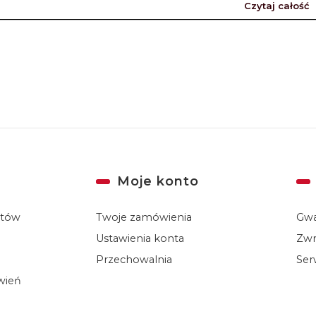
Czytaj całość
Moje konto
któw
Twoje zamówienia
Gwa
Ustawienia konta
Zwr
Przechowalnia
Ser
ówień