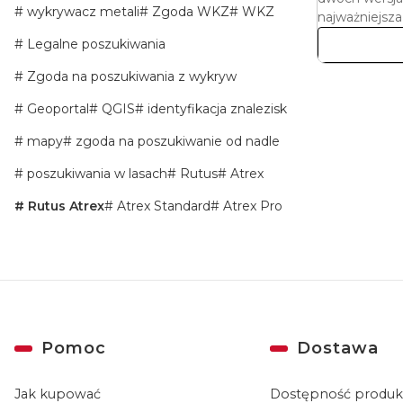
wykrywacz metali
Zgoda WKZ
WKZ
najważniejsza
Legalne poszukiwania
Zgoda na poszukiwania z wykryw
Geoportal
QGIS
identyfikacja znalezisk
mapy
zgoda na poszukiwanie od nadle
poszukiwania w lasach
Rutus
Atrex
Rutus Atrex
Atrex Standard
Atrex Pro
Linki w stopce
Pomoc
Dostawa
Jak kupować
Dostępność produ