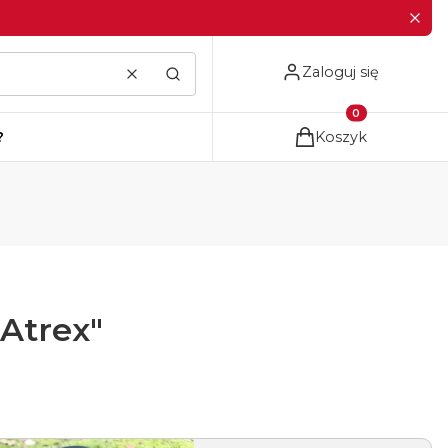
Zaloguj się
Wyczyść
Szukaj
Produkty w koszyku
?
Koszyk
Atrex"