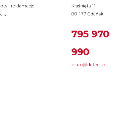
oty i reklamacje
Kraśnięta 11
80-177 Gdańsk
wis
795 970
990
biuro@detect.pl