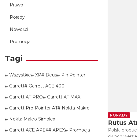
Prawo
Porady
Nowości
Promocja
Tagi
Wszystkie
XP
Deus
Pin Pointer
Garrett
Garrett ACE 400i
Garrett AT PRO
Garrett AT MAX
Garrett Pro-Pointer AT
Nokta Makro
PORADY
Nokta Makro Simplex
Rutus At
Garrett ACE APEX
APEX
Promocja
Polski produ
dwóch wersjac