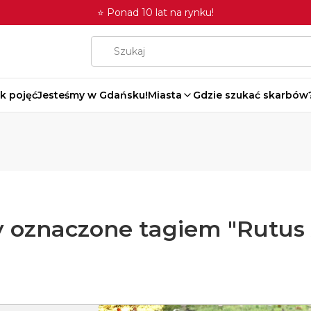
⭐ Ponad 10 lat na rynku!
k pojęć
Jesteśmy w Gdańsku!
Miasta
Gdzie szukać skarbów
 oznaczone tagiem "Rutus 