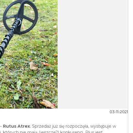
03-11-2021
 –
Rutus Atrex
. Sprzedaż już się rozpoczęła, występuje w
których nie mają (jeszcze?) konkurenci. Plus jest