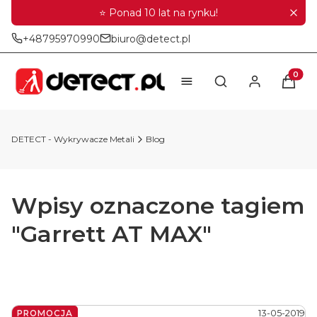
⭐ Ponad 10 lat na rynku!
+48795970990
biuro@detect.pl
Produkt
Otwórz wyszukiwar
DETECT - Wykrywacze Metali
Blog
Wpisy oznaczone tagiem
"Garrett AT MAX"
13-05-2019
PROMOCJA