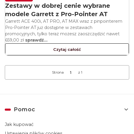
Zestawy w dobrej cenie wybrane
modele Garrett z Pro-Pointer AT
Garrett ACE 400i, AT PRO, AT MAX wraz z pinpointerem
Pro-Pointer AT już dostępne w zestawach
promocyjnych, tylko teraz możesz zaoszczędzić nawet
659,00 zł
sprawdź...
Czytaj całość
Strona
z 1
Linki w stopce
Pomoc
Jak kupować
Ustawienia plików cookies