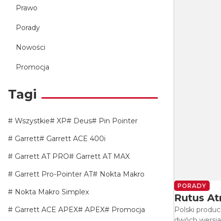
Prawo
Porady
Nowości
Promocja
Tagi
Wszystkie
XP
Deus
Pin Pointer
Garrett
Garrett ACE 400i
Garrett AT PRO
Garrett AT MAX
Garrett Pro-Pointer AT
Nokta Makro
PORADY
Nokta Makro Simplex
Rutus At
Garrett ACE APEX
APEX
Promocja
Polski produ
dwóch wersjac