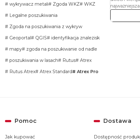
wykrywacz metali
Zgoda WKZ
WKZ
najważniejsza
Legalne poszukiwania
Zgoda na poszukiwania z wykryw
Geoportal
QGIS
identyfikacja znalezisk
mapy
zgoda na poszukiwanie od nadle
poszukiwania w lasach
Rutus
Atrex
Rutus Atrex
Atrex Standard
Atrex Pro
Linki w stopce
Pomoc
Dostawa
Jak kupować
Dostępność produ