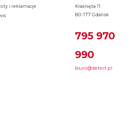
oty i reklamacje
Kraśnięta 11
80-177 Gdańsk
wis
795 970
990
biuro@detect.pl