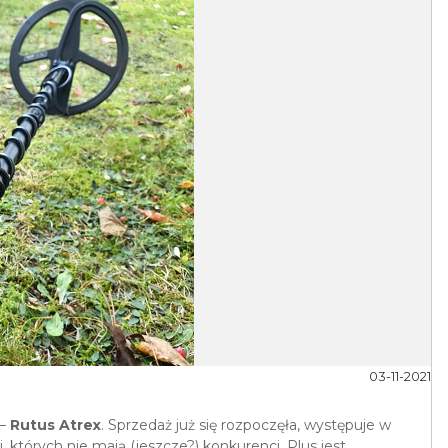
03-11-2021
 –
Rutus Atrex
. Sprzedaż już się rozpoczęła, występuje w
których nie mają (jeszcze?) konkurenci. Plus jest