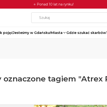
⭐ Ponad 10 lat na rynku!
k pojęć
Jesteśmy w Gdańsku!
Miasta
Gdzie szukać skarbów
 oznaczone tagiem "Atrex 