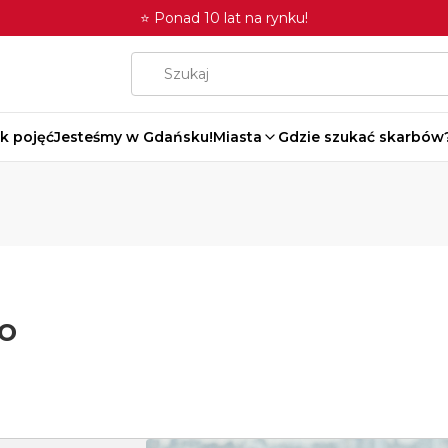
⭐ Ponad 10 lat na rynku!
k pojęć
Jesteśmy w Gdańsku!
Miasta
Gdzie szukać skarbów
o