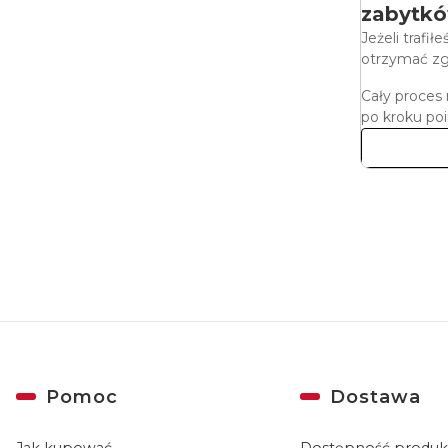
zabytkó
Jeżeli trafi
otrzymać zg
Cały proces 
po kroku poi
Linki w stopce
Pomoc
Dostawa
Jak kupować
Dostępność produ