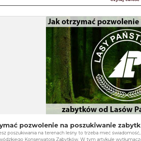
zymać pozwolenie na poszukiwanie zaby
ujesz poszukiwania na terenach leśny to trzeba mieć świadomość
ódzkiego Konserwatora Zabytków. W tym artykule wytłumaczę 