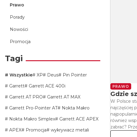
Prawo
Porady
Nowości
Promocja
Tagi
Wszystkie
XP
Deus
Pin Pointer
Garrett
Garrett ACE 400i
PRAWO
Gdzie s
Garrett AT PRO
Garrett AT MAX
W Polsce st
najczęściej 
Garrett Pro-Pointer AT
Nokta Makro
najpopularn
Nokta Makro Simplex
Garrett ACE APEX
również wsp
zabrać? Prze
APEX
Promocja
wykrywacz metali