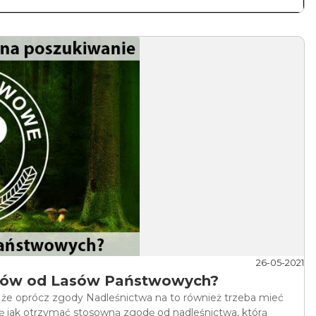
26-05-2021
tków od Lasów Państwowych?
, że oprócz zgody Nadleśnictwa na to również trzeba mieć
jak otrzymać stosowną zgodę od nadleśnictwa, którą