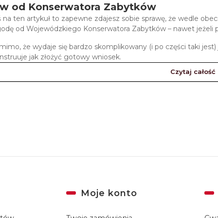
w od Konserwatora Zabytków
łeś na ten artykuł to zapewne zdajesz sobie sprawę, że wedle o
odę od Wojewódzkiego Konserwatora Zabytków – nawet jeżeli 
mimo, że wydaje się bardzo skomplikowany (i po części taki jest)
nstruuje jak złożyć gotowy wniosek.
Czytaj całość
Moje konto
któw
Twoje zamówienia
Gwa