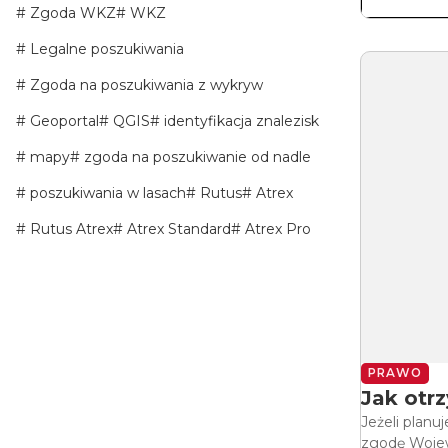
Zgoda WKZ
WKZ
Legalne poszukiwania
Zgoda na poszukiwania z wykryw
Geoportal
QGIS
identyfikacja znalezisk
mapy
zgoda na poszukiwanie od nadle
poszukiwania w lasach
Rutus
Atrex
Rutus Atrex
Atrex Standard
Atrex Pro
PRAWO
Jak otr
Jeżeli plan
zgodę Wojew