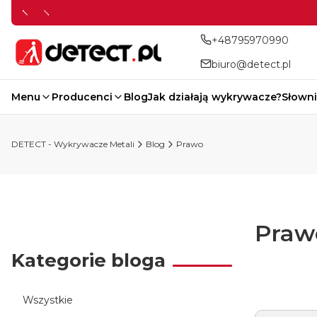
+48795970990
biuro@detect.pl
Menu
Producenci
Blog
Jak działają wykrywacze?
Słowni
DETECT - Wykrywacze Metali
Blog
Prawo
Praw
Kategorie bloga
Wszystkie