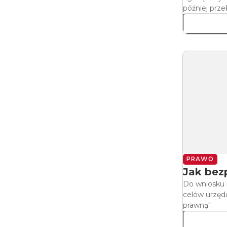
później prz
PRAWO
Jak bez
Do wniosku 
celów urzęd
prawną".