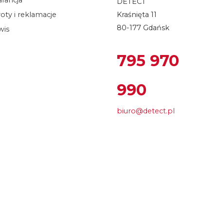
DETECT
oty i reklamacje
Kraśnięta 11
80-177 Gdańsk
wis
795 970
990
biuro@detect.pl