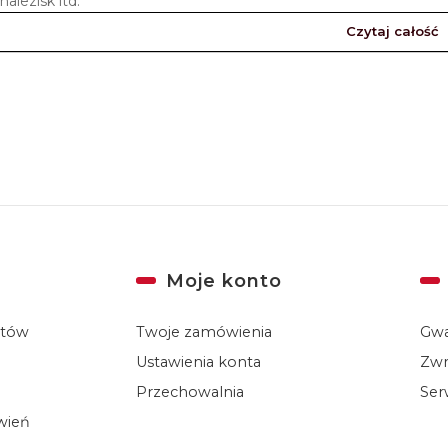
nalezisk itd.
Czytaj całość
Moje konto
któw
Twoje zamówienia
Gwa
Ustawienia konta
Zwr
Przechowalnia
Ser
ówień