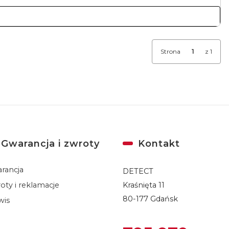
Strona
z 1
Gwarancja i zwroty
Kontakt
rancja
DETECT
oty i reklamacje
Kraśnięta 11
80-177 Gdańsk
wis