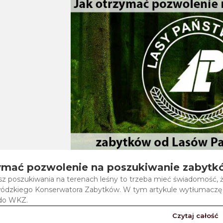
zymać pozwolenie na poszukiwanie zaby
esz poszukiwania na terenach leśny to trzeba mieć świadomość,
dzkiego Konserwatora Zabytków. W tym artykule wytłumaczę ja
do WKZ.
Czytaj całość