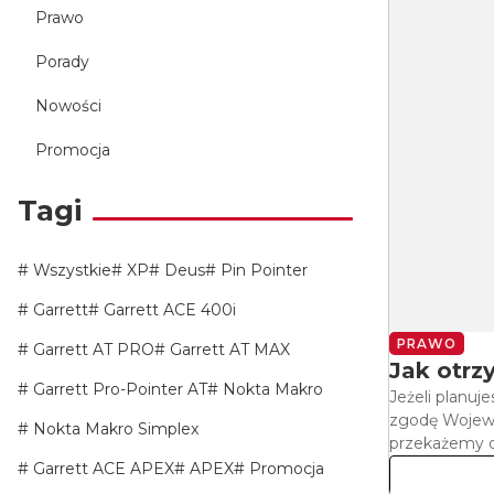
Prawo
Porady
Nowości
Promocja
Tagi
Wszystkie
XP
Deus
Pin Pointer
Garrett
Garrett ACE 400i
PRAWO
Garrett AT PRO
Garrett AT MAX
Jak otr
Garrett Pro-Pointer AT
Nokta Makro
Jeżeli planuj
zgodę Wojewó
Nokta Makro Simplex
przekażemy 
Garrett ACE APEX
APEX
Promocja