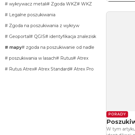
wykrywacz metali
Zgoda WKZ
WKZ
Legalne poszukiwania
Zgoda na poszukiwania z wykryw
Geoportal
QGIS
identyfikacja znalezisk
mapy
zgoda na poszukiwanie od nadle
poszukiwania w lasach
Rutus
Atrex
Rutus Atrex
Atrex Standard
Atrex Pro
PORADY
Poszukiw
W tym artyku