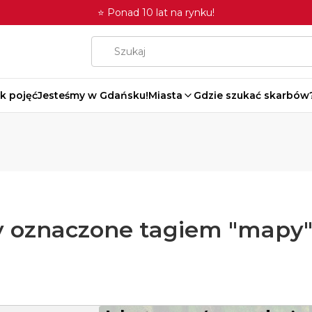
⭐ Ponad 10 lat na rynku!
k pojęć
Jesteśmy w Gdańsku!
Miasta
Gdzie szukać skarbów
 oznaczone tagiem "mapy