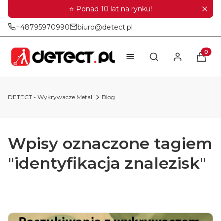
⭐ Ponad 10 lat na rynku!
+48795970990
biuro@detect.pl
Produkt
Otwórz wyszukiwar
DETECT - Wykrywacze Metali
Blog
Wpisy oznaczone tagiem
"identyfikacja znalezisk"