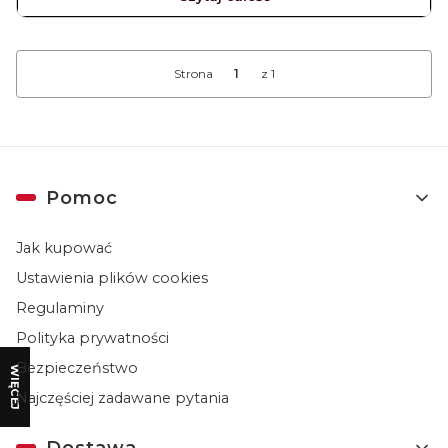
Strona
z 1
Linki w stopce
Pomoc
Jak kupować
Ustawienia plików cookies
Regulaminy
Polityka prywatności
Bezpieczeństwo
WIĘCEJ
Najczęściej zadawane pytania
Dostawa