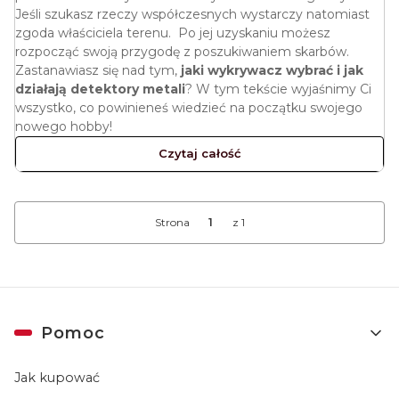
Jeśli szukasz rzeczy współczesnych wystarczy natomiast
zgoda właściciela terenu. Po jej uzyskaniu możesz
rozpocząć swoją przygodę z poszukiwaniem skarbów.
Zastanawiasz się nad tym,
jaki wykrywacz wybrać i jak
działają detektory metali
? W tym tekście wyjaśnimy Ci
wszystko, co powinieneś wiedzieć na początku swojego
nowego hobby!
Czytaj całość
Strona
z 1
Linki w stopce
Pomoc
Jak kupować