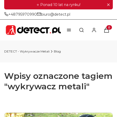
⭐ Ponad 10 lat na rynku!
+48795970990
biuro@detect.pl
Produkt
Otwórz wyszukiwar
DETECT - Wykrywacze Metali
Blog
Wpisy oznaczone tagiem
"wykrywacz metali"