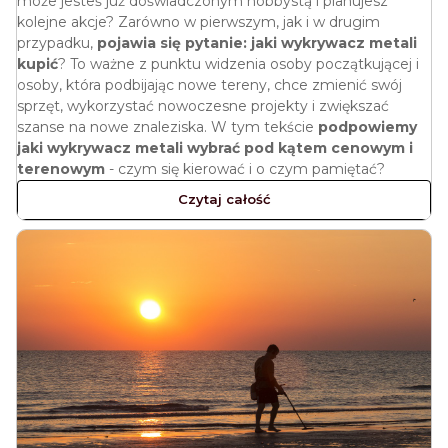
może jesteś już doświadczonym hobbystą i planujesz
kolejne akcje? Zarówno w pierwszym, jak i w drugim
przypadku,
pojawia się pytanie: jaki wykrywacz metali
kupić
? To ważne z punktu widzenia osoby początkującej i
osoby, która podbijając nowe tereny, chce zmienić swój
sprzęt, wykorzystać nowoczesne projekty i zwiększać
szanse na nowe znaleziska. W tym tekście
podpowiemy
jaki wykrywacz metali wybrać pod kątem cenowym i
terenowym
- czym się kierować i o czym pamiętać?
Czytaj całość