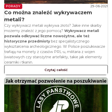
29-06-2021
PORADY
Co można znaleźć wykrywaczem
metali?
Czy wykrywacz metali wykrywa złoto? Jakie inne skarby
możemy znaleźć z jego pomocą?
Wykrywacz metali
pozwala odkrywać liczne nowożytne, ale też
historyczne przedmioty
bez specjalistycznego
wykształcenia archeologicznego. W Polsce poszukiwacze
trafiają na monety z czasów PRL-u, militaria z wojen
światowych czy starożytne artefakty, takie jak elementy
ceramiki i tkanin.
Czytaj całość