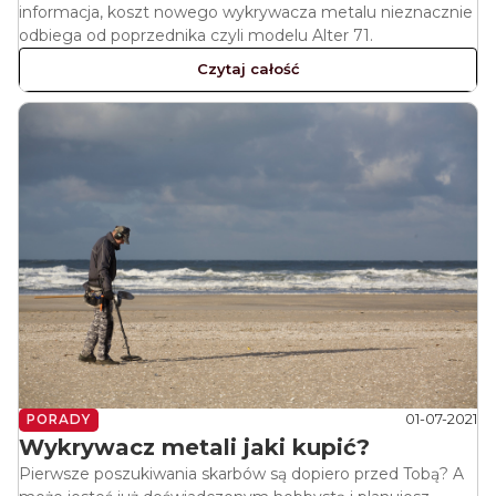
informacja, koszt nowego wykrywacza metalu nieznacznie
odbiega od poprzednika czyli modelu Alter 71.
Czytaj całość
01-07-2021
PORADY
Wykrywacz metali jaki kupić?
Pierwsze poszukiwania skarbów są dopiero przed Tobą? A