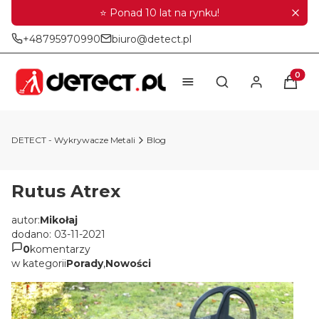
⭐ Ponad 10 lat na rynku!
+48795970990
biuro@detect.pl
Produkt
Otwórz wyszukiwar
DETECT - Wykrywacze Metali
Blog
Rutus Atrex
autor:
Mikołaj
dodano: 03-11-2021
0
komentarzy
w kategorii
Porady
,
Nowości