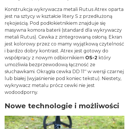
Konstrukcja wykrywacza metali Rutus Atrex oparta
jest na sztycy w kształcie litery S z przedłużoną
rękojeścią. Pod podłokietnikiem znajduje się
masywna komora baterii (standard dla wykrywaczy
metali Rutus). Cewka z zintegrowaną osłoną. Ekran
jest kolorowy przez co mamy wyjątkową czytelność
i bardzo dobry kontrast. Atrex jest gotowy do
współpracy z nowym odbiornikiem
OS-2
który
umożliwia bezprzewodową łączność ze
słuchawkami. Okrągła cewka DD 11'' w wersji czarnej
lub białej (wyjaśnienie pod koniec tekstu). Niestety,
wykrywacz metalu prócz cewki nie jest
wodoodporny.
Nowe technologie i możliwości