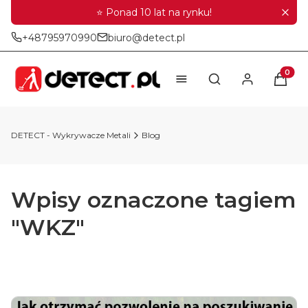
⭐ Ponad 10 lat na rynku!
+48795970990
biuro@detect.pl
Produkt
Otwórz wyszukiwar
DETECT - Wykrywacze Metali
Blog
Wpisy oznaczone tagiem
"WKZ"