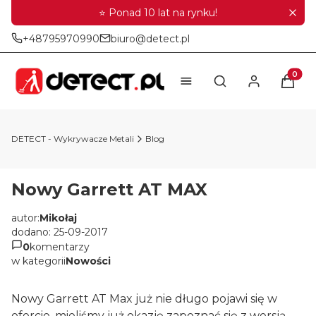
⭐ Ponad 10 lat na rynku!
+48795970990
biuro@detect.pl
Produkt
Otwórz wyszukiwar
DETECT - Wykrywacze Metali
Blog
Nowy Garrett AT MAX
autor:
Mikołaj
dodano: 25-09-2017
0
komentarzy
w kategorii
Nowości
Nowy Garrett AT Max już nie długo pojawi się w
ofercie, mieliśmy już okazję zapoznać się z wersją