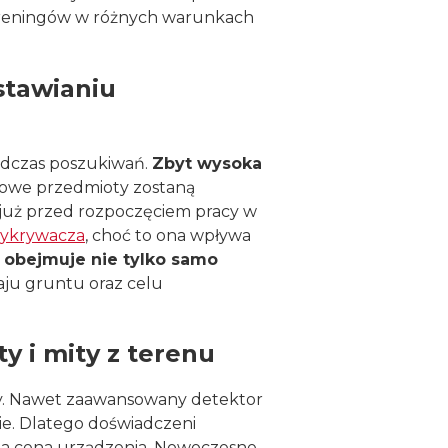
 treningów w różnych warunkach
stawianiu
odczas poszukiwań.
Zbyt wysoka
ciowe przedmioty zostaną
ę już przed rozpoczęciem pracy w
ykrywacza
, choć to ona wpływa
 obejmuje nie tylko samo
aju gruntu oraz celu
y i mity z terenu
ty. Nawet zaawansowany detektor
nie. Dlatego doświadczeni
ama cena urządzenia. Nowoczesne