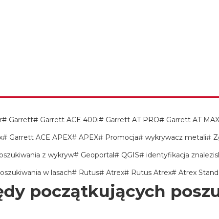
r
Garrett
Garrett ACE 400i
Garrett AT PRO
Garrett AT MA
x
Garrett ACE APEX
APEX
Promocja
wykrywacz metali
Z
oszukiwania z wykryw
Geoportal
QGIS
identyfikacja znalezis
oszukiwania w lasach
Rutus
Atrex
Rutus Atrex
Atrex Stand
ędy początkujących poszu