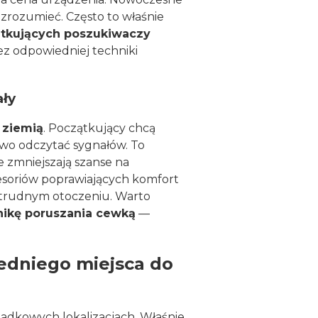
i zrozumieć. Często to właśnie
ątkujących poszukiwaczy
z odpowiedniej techniki
ały
 ziemią
. Początkujący chcą
owo odczytać sygnałów. To
e zmniejszają szanse na
esoriów poprawiających komfort
 trudnym otoczeniu. Warto
nikę poruszania cewką
—
edniego miejsca do
padkowych lokalizacjach. Właśnie