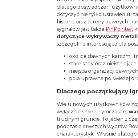
dlatego doświadczeni użytkownic
dotyczyć nie tylko ustawień urzą
historie oraz tereny dawnych t
sygnałów jest także
PinPointer
, 
dotyczące wykrywaczy metali 
szczególnie interesujące dla pos
okolice dawnych karczm i 
stare sady oraz nieistniejąc
miejsca organizacji dawnych
pola uprawne po świeżej or
Dlaczego początkujący ign
Wielu nowych użytkowników zbyt 
wyłącznie śmieć. Tymczasem
war
trudnym gruncie. To jeden z czę
podczas pierwszych wypraw. Rów
charakterystyki. Właśnie dlatego 