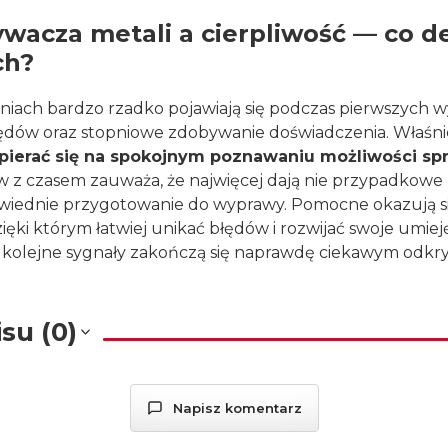
wacza metali a cierpliwość — co d
ch?
ach bardzo rzadko pojawiają się podczas pierwszych wyj
łędów oraz stopniowe zdobywanie doświadczenia. Właśn
ierać się na spokojnym poznawaniu możliwości spr
z czasem zauważa, że najwięcej dają nie przypadkowe z
powiednie przygotowanie do wyprawy. Pomocne okazują 
ęki którym łatwiej unikać błędów i rozwijać swoje umieję
że kolejne sygnały zakończą się naprawdę ciekawym odkr
su (0)
Napisz komentarz