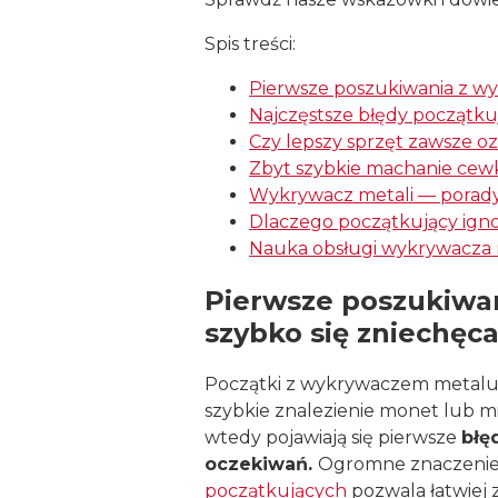
Spis treści:
Pierwsze poszukiwania z w
Najczęstsze błędy początk
Czy lepszy sprzęt zawsze oz
Zbyt szybkie machanie cewk
Wykrywacz metali — porady
Dlaczego początkujący ignor
Nauka obsługi wykrywacza m
Pierwsze poszukiwa
szybko się zniechęc
Początki z wykrywaczem metalu cz
szybkie znalezienie monet lub mil
wtedy pojawiają się pierwsze
błę
oczekiwań.
Ogromne znaczenie
początkujących
pozwala łatwiej 