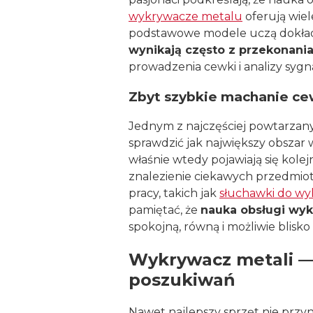
wykrywacze metalu
oferują wiel
podstawowe modele uczą dokładno
wynikają często z przekonania
prowadzenia cewki i analizy sygn
Zbyt szybkie machanie cew
Jednym z najczęściej powtarzan
sprawdzić jak największy obszar 
właśnie wtedy pojawiają się kole
znalezienie ciekawych przedmio
pracy, takich jak
słuchawki do w
pamiętać, że
nauka obsługi wyk
spokojną, równą i możliwie blisk
Wykrywacz metali —
poszukiwań
Nawet najlepszy sprzęt nie przyn