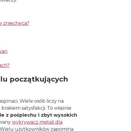
ę zniechęca?
wań
ach?
lu początkujących
jonaci. Wiele osób liczy na
 brakiem satysfakcji. To właśnie
e z pośpiechu i zbyt wysokich
owany
wykrywacz metali dla
ie. Wielu użytkowników zapomina