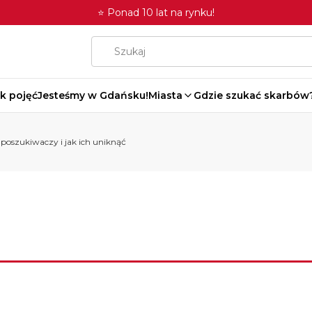
⭐ Ponad 10 lat na rynku!
k pojęć
Jesteśmy w Gdańsku!
Miasta
Gdzie szukać skarbów
 poszukiwaczy i jak ich uniknąć