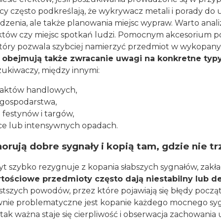
y często podkreślają, że wykrywacz metali i porady do
dzenia, ale także planowania miejsc wypraw. Warto anal
raktów czy miejsc spotkań ludzi. Pomocnym akcesorium 
który pozwala szybciej namierzyć przedmiot w wykopany
obejmują także zwracanie uwagi na konkretne typy
zukiwaczy, między innymi:
traktów handlowych,
e gospodarstwa,
 festynów i targów,
ce lub intensywnych opadach.
orują dobre sygnały i kopią tam, gdzie nie t
szybko rezygnuje z kopania słabszych sygnałów, zakłada
tościowe przedmioty często dają niestabilny lub de
stszych powodów, przez które pojawiają się błędy pocz
nie problematyczne jest kopanie każdego mocnego sygn
tak ważna staje się cierpliwość i obserwacja zachowania 