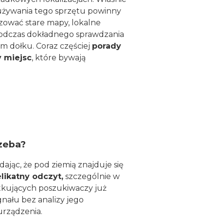
 używania tego sprzętu powinny
izować stare mapy, lokalne
podczas dokładnego sprawdzania
m dołku. Coraz częściej
porady
 miejsc
, które bywają
rzeba?
jąc, że pod ziemią znajduje się
likatny odczyt,
szczególnie w
ątkujących poszukiwaczy już
ału bez analizy jego
urządzenia.