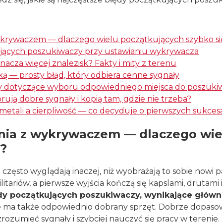
ykrywaczem — dlaczego wielu początkujących szybko si
ujących poszukiwaczy przy ustawianiu wykrywacza
nacza więcej znalezisk? Fakty i mity z terenu
ą — prosty błąd, który odbiera cenne sygnały
 dotyczące wyboru odpowiedniego miejsca do poszuki
ują dobre sygnały i kopią tam, gdzie nie trzeba?
etali a cierpliwość — co decyduje o pierwszych sukces
nia z wykrywaczem — dlaczego wie
a?
ęsto wyglądają inaczej, niż wyobrażają to sobie nowi pas
itariów, a pierwsze wyjścia kończą się kapslami, drutami i
dy początkujących poszukiwaczy, wynikające główni
 ma także odpowiednio dobrany sprzęt. Dobrze dopas
zrozumieć sygnały i szybciej nauczyć się pracy w teren