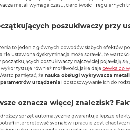
wacza metali wymaga czasu, cierpliwości i regularnych
oczątkujących poszukiwaczy przy u
zenia to jeden z głównych powodów słabych efektów p
a źle ustawiona dyskryminacja może sprawić, że wartoś
y początkujących poszukiwaczy najczęściej pojawiają si
wykorzystuje również możliwości, jakie daje
cewka do w
 Warto pamiętać, że
nauka obsługi wykrywacza metali
e parametrów urządzenia
i dostosowywanie ich do rodz
wsze oznacza więcej znalezisk? Fakt
 droższy sprzęt automatycznie gwarantuje lepsze efek
 potrafi interpretować sygnałów i pracuje zbyt chaotycz
 obsługi wykrywacza metali ma większe znaczenie niż s