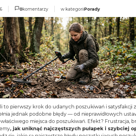
6
w kategorii
Porady
0
komentarzy
 to pierwszy krok do udanych poszukiwań i satysfakcji z
łnia jednak podobne błędy — od nieprawidłowych ustawi
łaściwego miejsca do poszukiwań. Efekt? Frustracja, bra
żemy
, jak uniknąć najczęstszych pułapek i szybciej
z się, jakie są najczęstsze błędy początkujących poszu