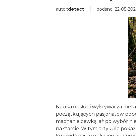
autor:
detect
dodano: 22-05-202
Nauka obsługi wykrywacza metali
początkujących pasjonatów pope
machanie cewką, aż po wybór niew
na starcie. W tym artykule poka
Sprawdź nasze wskazówki i dowied