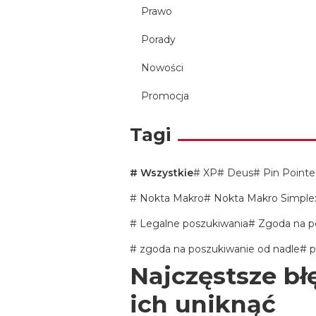
Prawo
Porady
Nowości
Promocja
Tagi
Wszystkie
XP
Deus
Pin Pointe
Nokta Makro
Nokta Makro Simple
Legalne poszukiwania
Zgoda na p
zgoda na poszukiwanie od nadle
p
Najczęstsze bł
ich uniknąć