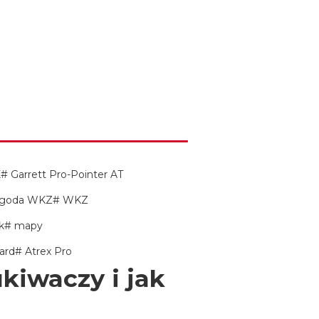
X
Garrett Pro-Pointer AT
goda WKZ
WKZ
k
mapy
ard
Atrex Pro
kiwaczy i jak