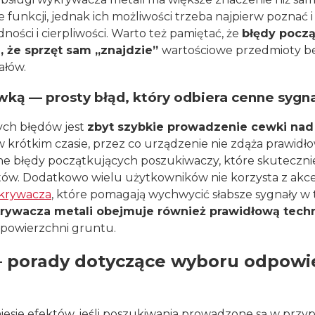
e funkcji, jednak ich możliwości trzeba najpierw poznać 
ści i cierpliwości. Warto też pamiętać, że
błędy pocz
, że sprzęt sam „znajdzie”
wartościowe przedmioty be
ałów.
ką — prosty błąd, który odbiera cenne sygn
ych błędów jest
zbyt szybkie prowadzenie cewki nad
w krótkim czasie, przez co urządzenie nie zdąża prawidł
jne błędy początkujących poszukiwaczy, które skuteczni
tów. Dodatkowo wielu użytkowników nie korzysta z akc
ykrywacza
, które pomagają wychwycić słabsze sygnały w
rywacza metali obejmuje również prawidłową tech
o powierzchni gruntu.
 porady dotyczące wyboru odpowi
iesie efektów, jeśli poszukiwania prowadzone są w przy